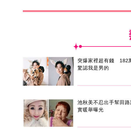
突爆家裡超有錢 182
驚認我是男的
池秋美不忍出手幫田路
實暖舉曝光