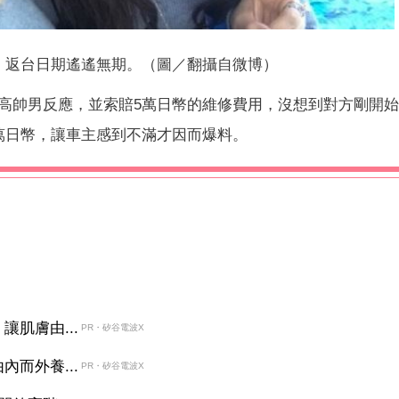
，返台日期遙遙無期。（圖／翻攝自微博）
高帥男反應，並索賠5萬日幣的維修費用，沒想到對方剛開
萬日幣，讓車主感到不滿才因而爆料。
肌膚由...
PR・矽谷電波X
而外養...
PR・矽谷電波X