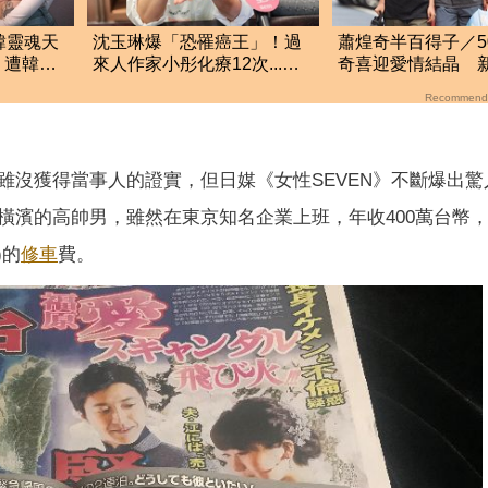
韓靈魂天
沈玉琳爆「恐罹癌王」！過
蕭煌奇半百得子／5
 遭韓方
來人作家小彤化療12次...不
奇喜迎愛情結晶 
消
忍嘆：凶多吉少
「愛妻懷孕3個月」
Recommend
雖沒獲得當事人的證實，但日媒《女性SEVEN》不斷爆出驚
橫濱的高帥男，雖然在東京知名企業上班，年收400萬台幣
)的
修車
費。