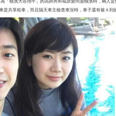
被稱為「橫濱大谷翔平」的高帥男和福原愛同遊橫濱時，兩人是
車是共享租車，而且隔天車主檢查車況時，車子還有被Ａ到