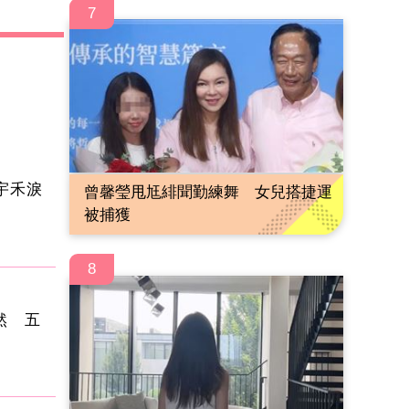
7
宇禾淚
曾馨瑩甩尪緋聞勤練舞 女兒搭捷運
被捕獲
8
自然 五