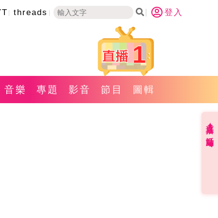
YT
threads
登入
1
音樂
專題
影音
節目
圖輯
直播✦活動