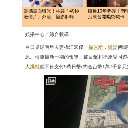
震撼畫面曝光！林襄「49秒
睽違10年夢碎！南
激情片」外流 攝影師嗨到
后來台開唱突喊卡
手抖
主辦拖欠款項怒取
娛樂中心／綜合報導
台日桌球明星夫妻檔江宏傑、
福原愛
，
婚變
傳聞
息。根據最新一期的報導，被目擊和福原愛同遊
人
爆料
他不肯支付5萬日幣(約合台幣1萬7千多元