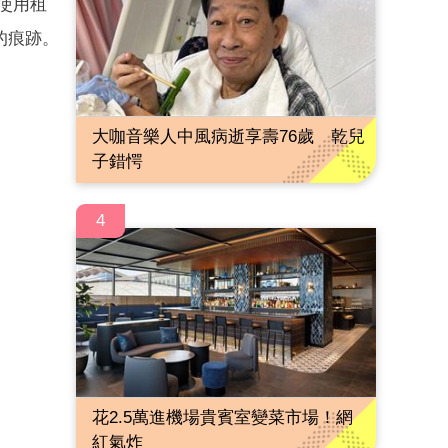
使用租
的痕跡。
大咖音樂人中風病逝享壽76歲 乾兒
子錯愕
4
花2.5萬進機場貴賓室變菜市場！網
紅氣炸