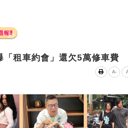
題報導
爆「租車約會」還欠5萬修車費
A-