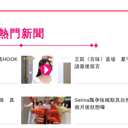
熱門新聞
萬HOOK
王凱《百味》退場 夏
讀最後留言
路 真
Selina飄孕味稱順其
個月後狀態曝