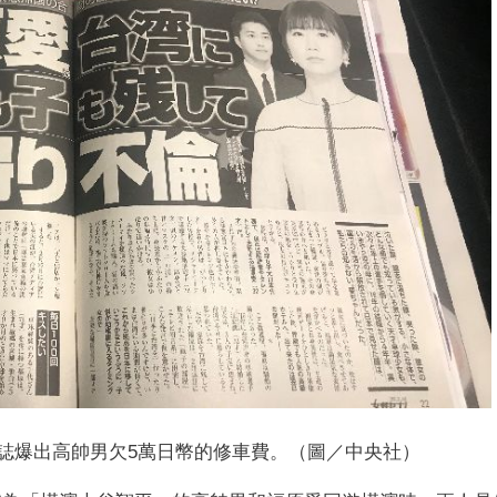
雜誌爆出高帥男欠5萬日幣的修車費。（圖／中央社）