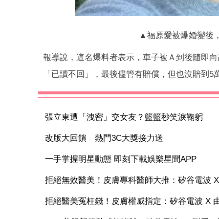
▲福原愛被爆婚變後
報導說，這名爆料者表示，車子被Ａ到後隨即向
「已讀不回」，最後儘管有賠償，但也沒賠到5
張立東遭「洩密」交女友？籃籃秒笑淚鞠躬
改版大回饋 熱門3C大獎接力送
一手掌握明星動態 即刻下載娛樂星聞APP
拒絕無效醫美！皮膚專科醫師大推：矽谷電波 X 讓
拒絕醫美冤枉錢！皮膚權威指定：矽谷電波 X 由內