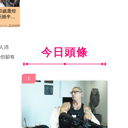
0歲蕭煌
新婚半年
ed by
人消
今日頭條
，但卻有
1