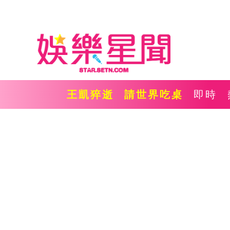
王凱猝逝
請世界吃桌
即時