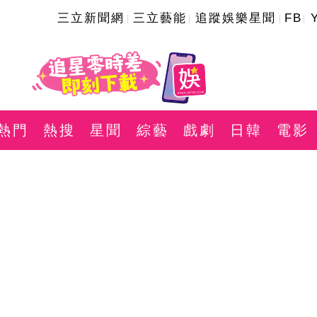
三立新聞網
三立藝能
追蹤娛樂星聞
FB
熱門
熱搜
星聞
綜藝
戲劇
日韓
電影