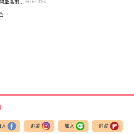
啟高階...
PR・矽谷電波X
色
PR
加入
追蹤
加入
追蹤