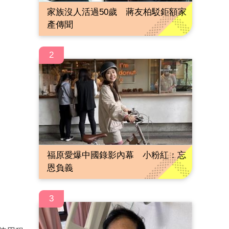
家族沒人活過50歲 蔣友柏駁鉅額家
產傳聞
2
福原愛爆中國錄影內幕 小粉紅：忘
恩負義
3