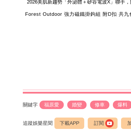
2026美肌新趨勢「外泌體＋矽谷電波X」聯手，開
Forest Outdoor 強力磁鐵掛鉤組 附D扣 共九
關鍵字
福原愛
婚變
修車
爆料
追蹤娛樂星聞
下載APP
訂閱