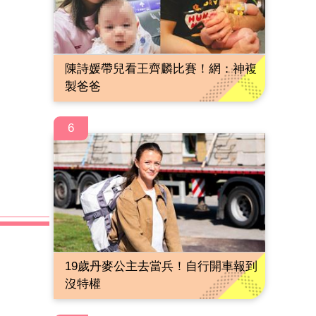
陳詩媛帶兒看王齊麟比賽！網：神複
製爸爸
6
19歲丹麥公主去當兵！自行開車報到
沒特權