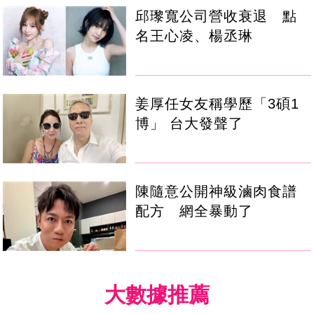
邱瓈寬公司營收衰退 點
名王心凌、楊丞琳
姜厚任女友稱學歷「3碩1
博」 台大發聲了
陳隨意公開神級滷肉食譜
配方 網全暴動了
大數據推薦