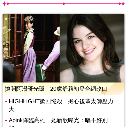
拋開阿湯哥光環 20歲舒莉初登台網改口
HIGHLIGHT掀回憶殺 擔心後輩太帥壓力
大
Apink降臨高雄 她新歌曝光：唱不好別