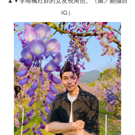
▲▼李唯楓社群的女友視角照。（圖／翻攝自
IG）