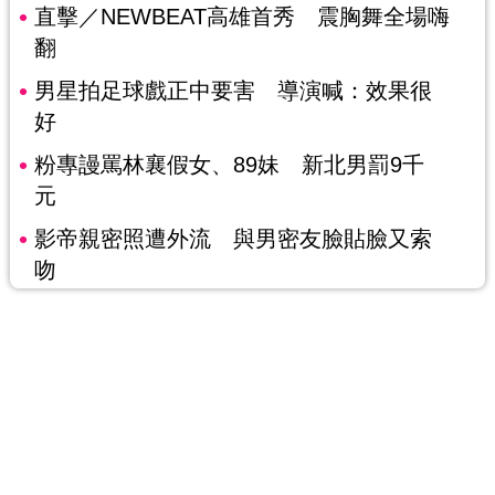
直擊／NEWBEAT高雄首秀 震胸舞全場嗨
翻
男星拍足球戲正中要害 導演喊：效果很
好
粉專謾罵林襄假女、89妹 新北男罰9千
元
影帝親密照遭外流 與男密友臉貼臉又索
吻