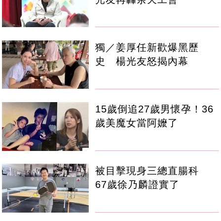
獨／姜厚任新歡爆黑歷
史 楊光友怒揭內幕
15歲倒追27歲男懷孕！36
歲美魔女當阿嬤了
被目擊現身三總直腸科
67歲徐乃麟證實了