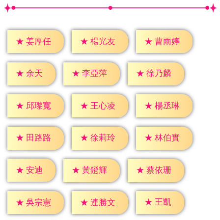
★
姜厚任
★
楊光友
★
曹雨婷
★
余天
★
李亞萍
★
徐乃麟
★
邱瓈寬
★
王心凌
★
楊丞琳
★
田路路
★
徐莉玲
★
林伯實
★
安迪
★
黃鐙輝
★
蔡依珊
★
王凱
★
吳宗憲
★
連勝文