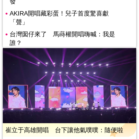
發
AKIRA開唱藏彩蛋！兒子首度驚喜獻
「聲」
台灣囡仔來了 馬蒔權開唱嗨喊：我是
誰？
崔立于高雄開唱 台下讓他氣噗噗：隨便啦