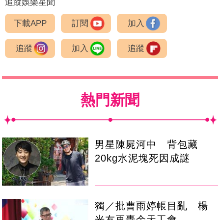
追蹤娛樂星聞
下載APP
訂閱
加入
追蹤
加入
追蹤
熱門新聞
男星陳屍河中 背包藏
20kg水泥塊死因成謎
獨／批曹雨婷帳目亂 楊
光友再轟余天工會