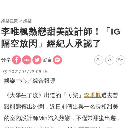
娛樂星聞
娛樂
李唯楓熱戀甜美設計師！「IG
隔空放閃」經紀人承認了
A-
A
A+
分享
留言
2021/03/22 09:45
娛樂中心／綜合報導
《大學生了沒》出道的「可樂」
李唯楓
過去曾
跟熊熊傳出緋聞，近日則傳出與一名長相甜美
的室內設計師Min陷入熱戀，不僅常甜蜜出遊，