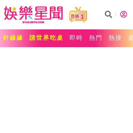
1
針線緣
請世界吃桌
即時
熱門
熱搜