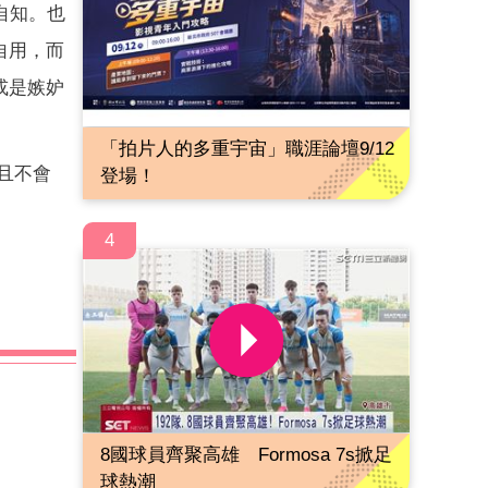
自知。也
自用，而
或是嫉妒
「拍片人的多重宇宙」職涯論壇9/12
且不會
登場！
4
8國球員齊聚高雄 Formosa 7s掀足
球熱潮