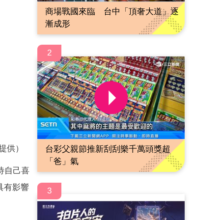
商場戰國來臨 台中「頂奢大道」逐
漸成形
2
提供）
台彩父親節推新刮刮樂千萬頭獎超
「爸」氣
待自己喜
具有影響
3