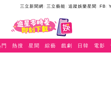
三立新聞網
三立藝能
追蹤娛樂星聞
FB
熱門
熱搜
星聞
綜藝
戲劇
日韓
電影