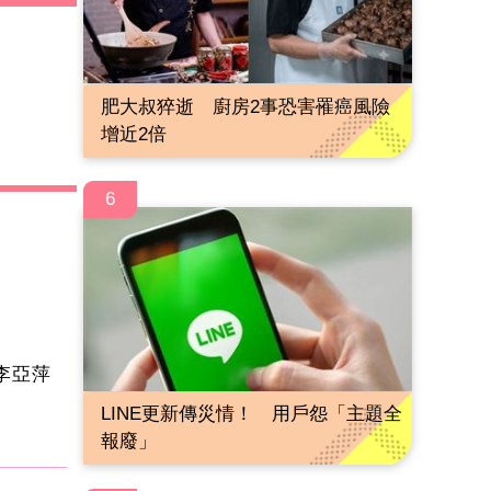
肥大叔猝逝 廚房2事恐害罹癌風險
增近2倍
6
李亞萍
LINE更新傳災情！ 用戶怨「主題全
報廢」