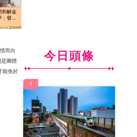
開和解金
夢：發文
ed by
憤而向
今日頭條
們是團體
才能免於
1