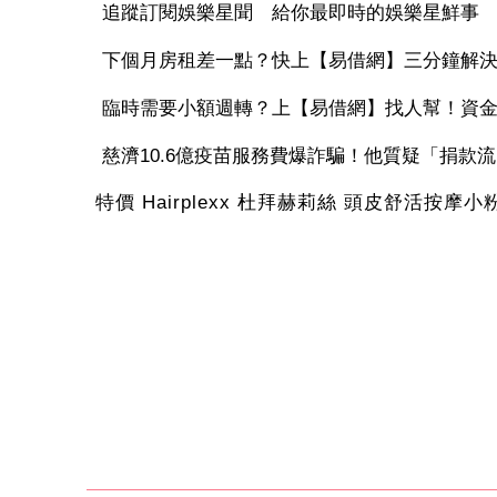
追蹤訂閱娛樂星聞 給你最即時的娛樂星鮮事
下個月房租差一點？快上【易借網】三分鐘解
臨時需要小額週轉？上【易借網】找人幫！資
慈濟10.6億疫苗服務費爆詐騙！他質疑「捐款流向
特價 Hairplexx 杜拜赫莉絲 頭皮舒活按摩小