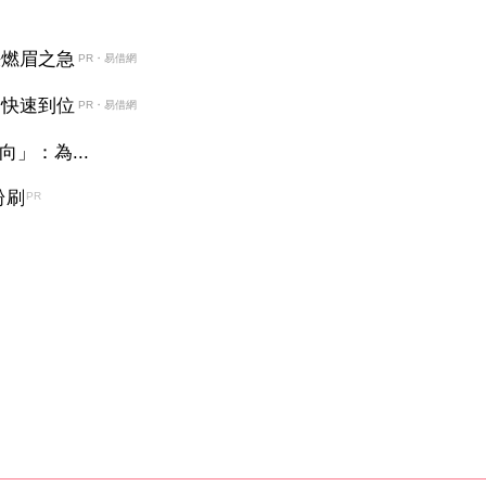
決燃眉之急
PR・易借網
金快速到位
PR・易借網
」：為...
粉刷
PR