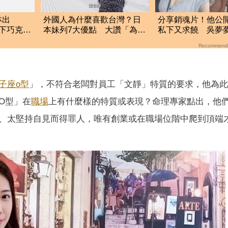
林出
外國人為什麼喜歡台灣？日
分享銷魂片！他公
下巧克力
本妹列7大優點 大讚「為台
私下又求饒 吳夢
吃爆
灣感到驕傲」
公審？
Recommend
子座o型
」，不符合老闆對員工「文靜」特質的要求，他為此
O型」在
職場
上有什麼樣的特質或表現？命理專家點出，他
、太堅持自見而得罪人，唯有創業或在職場位階中爬到頂端