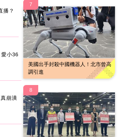
7
直播？
愛小36
美國出手封殺中國機器人！北市曾高
調引進
8
明真崩潰