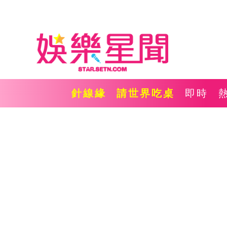
針線緣
請世界吃桌
即時