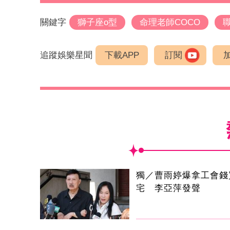
關鍵字
獅子座o型
命理老師COCO
追蹤娛樂星聞
下載APP
訂閱
獨／曹雨婷爆拿工會錢
宅 李亞萍發聲