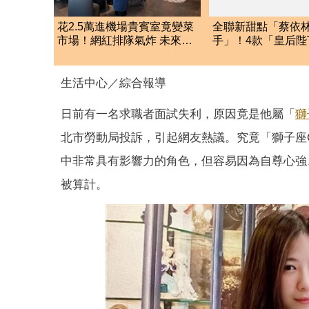
花2.5萬進機場貴賓室竟變菜
全聯新甜點「蔡依
市場！網紅排隊氣炸 未來恐
手」！4款「皇后陛
改動態收費
蛋糕」只賣56天快
生活中心／綜合報導
日前有一名求職者面試失利，原因竟是他屬「
獅
北市勞動局投訴，引起網友熱議。究竟「獅子座
中非常具有影響力的角色，但容易因為自尊心強
被算計。