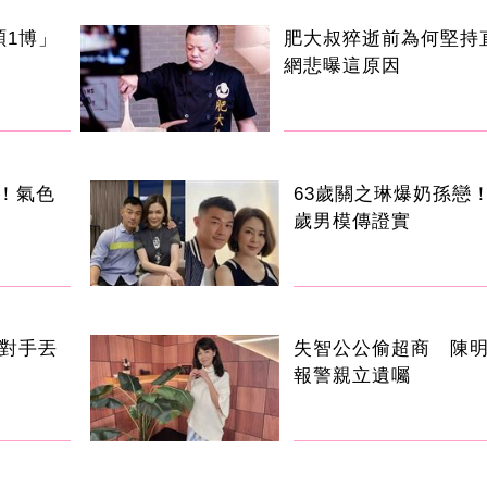
碩1博」
肥大叔猝逝前為何堅持
網悲曝這原因
！氣色
63歲關之琳爆奶孫戀！
歲男模傳證實
 對手丟
失智公公偷超商 陳
報警親立遺囑