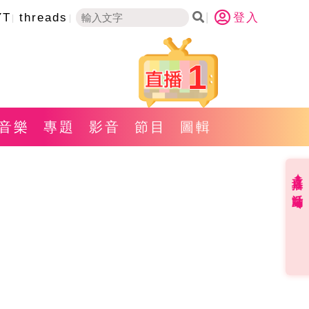
YT
threads
登入
1
音樂
專題
影音
節目
圖輯
直播✦活動