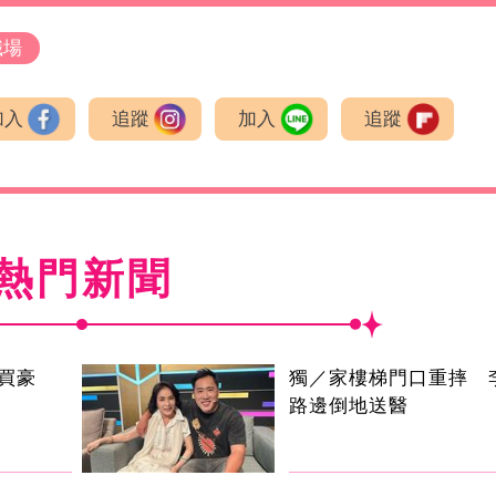
職場
加入
追蹤
加入
追蹤
熱門新聞
買豪
獨／家樓梯門口重摔 
路邊倒地送醫