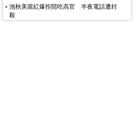
池秋美當紅爆拒陪吃高官 半夜電話遭封
殺