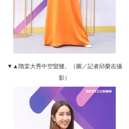
▼▲隋棠大秀中空蠻腰。（圖／記者邱榮吉攝
影）