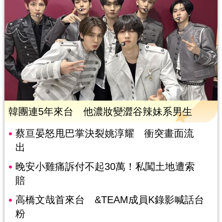
韓團連5年來台 他濃妝變澀谷辣妹系男生
蔡亘晏怒甩巴掌決裂姚淳耀 衝突畫面流
出
晚安小雞痛訴付不起30萬！私闖土地遭索
賠
高橋文哉首來台 &TEAM成員K錄影喊話台
粉