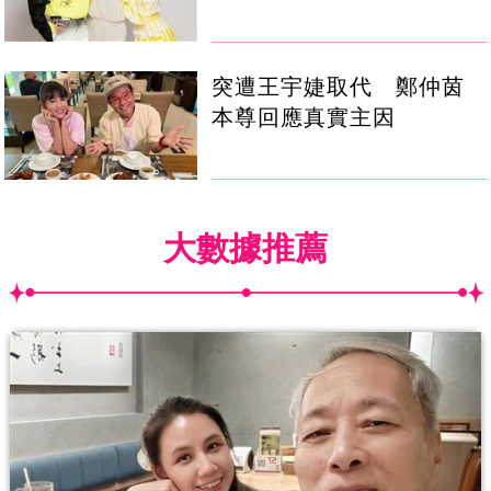
突遭王宇婕取代 鄭仲茵
本尊回應真實主因
大數據推薦