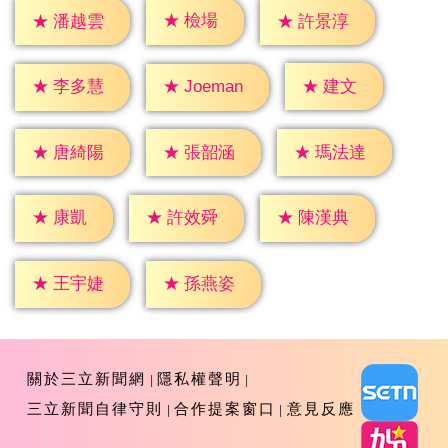
★
檢場
★
潘越雲
★
許景淳
★
建文
★
李多慧
★
Joeman
★
唐綺陽
★
張韶涵
★
瑪法達
★
康凱
★
許效舜
★
陳漢典
★
王宇婕
★
孫燕姿
關於三立新聞網
隱私權聲明
三立新聞自律守則
合作提案窗口
意見反應