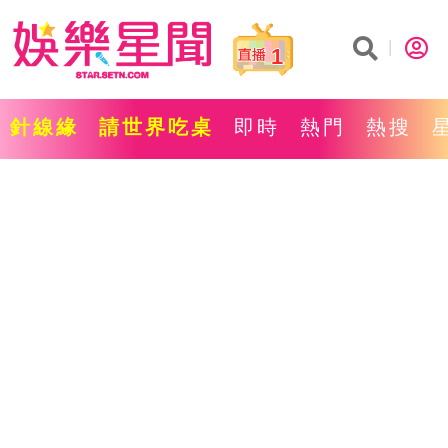
1
針線緣
請世界吃桌
即時
熱門
熱搜