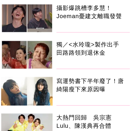
攝影爆跳槽李多慧！
Joeman憂建文離職發聲
獨／<水玲瓏>製作出手
田路路領到退休金
寫運勢書下半年廢了！唐
綺陽瘦下來原因曝
大熱門回歸 吳宗憲
Lulu、陳漢典再合體