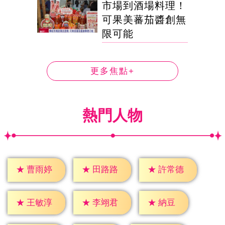
市場到酒場料理！
可果美蕃茄醬創無
限可能
更多焦點+
熱門人物
★
曹雨婷
★
田路路
★
許常德
★
納豆
★
王敏淳
★
李翊君