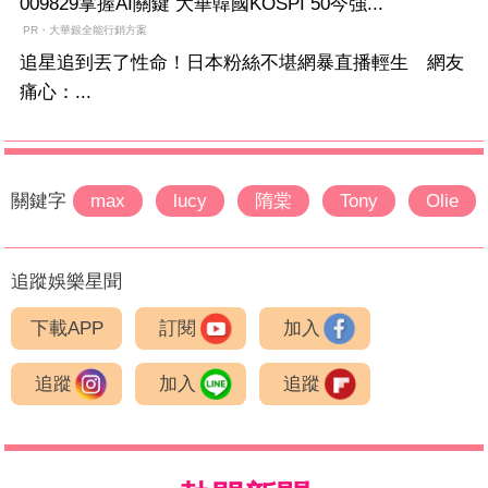
009829掌握AI關鍵 大華韓國KOSPI 50今強...
PR・大華銀全能行銷方案
追星追到丟了性命！日本粉絲不堪網暴直播輕生 網友
痛心：...
關鍵字
max
lucy
隋棠
Tony
Olie
追蹤娛樂星聞
下載APP
訂閱
加入
追蹤
加入
追蹤