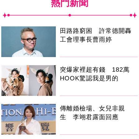
熱門新聞
田路路窮困 許常德開轟
工會理事長曹雨婷
突爆家裡超有錢 182萬
HOOK驚認我是男的
傳離婚檢場、女兒非親
生 李翊君露面回應