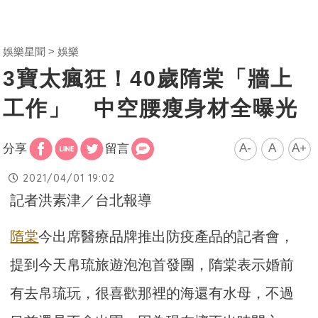
娛樂星聞
娛樂
3寶太瘋狂！40歲隋棠「牆上
工作」 中空腰瘦身材全曝光
A-
A
A+
分享
留言
2021/04/01 19:02
記者洪素津／台北報導
隋棠
今出席醫療品牌推出防疫產品的記者會，
提到今天帛琉旅遊泡泡首發團，隋棠表示婚前
有去帛琉玩，很喜歡那裡的海還有水母，不過