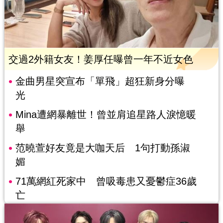
交過2外籍女友！姜厚任曝曾一年不近女色
金曲男星突宣布「單飛」超狂新身分曝
光
Mina遭網暴離世！曾並肩追星路人淚憶暖
舉
范曉萱好友竟是大咖天后 1句打動孫淑
媚
71萬網紅死家中 曾吸毒患又憂鬱症36歲
亡