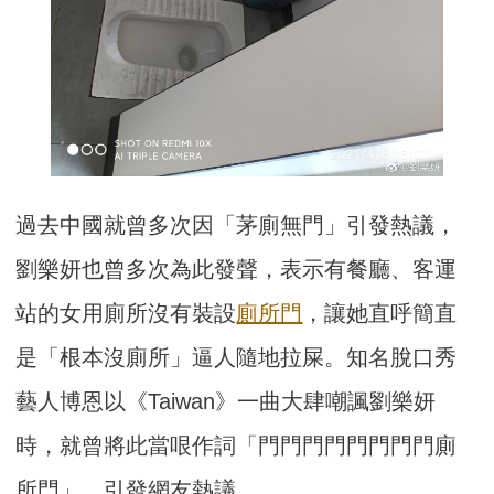
過去中國就曾多次因「茅廁無門」引發熱議，
劉樂妍也曾多次為此發聲，表示有餐廳、客運
站的女用廁所沒有裝設
廁所門
，讓她直呼簡直
是「根本沒廁所」逼人隨地拉屎。知名脫口秀
藝人博恩以《Taiwan》一曲大肆嘲諷劉樂妍
時，就曾將此當哏作詞「門門門門門門門門廁
所門」，引發網友熱議。