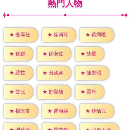
熱門人物
★
姜厚任
★
徐莉玲
★
蔡阿嘎
★
孫鵬
★
狄鶯
★
孫安佐
★
蘿拉
★
田路路
★
陳凱韻
★
甘比
★
賢哥
★
劉鑾雄
★
楊光友
★
曹雨婷
★
林恬兒
★
謝玲玲
★
周杰倫