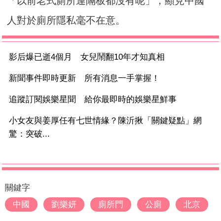
「以前老式廁所連隔板都沒有呢」，顯見中國
人對於廁所隱私毫不在意。
影后爆已逝4個月 女兒鬧翻10年才知真相
新聞事件即時更新 所有消息一手掌握！
追蹤訂閱娛樂星聞 給你最即時的娛樂星鮮事
小女友與姜厚任有七世情緣？陳沂揪「關鍵疑點」網
驚：突破...
關鍵字
中國
劉樂妍
廁所門
公廁
北京