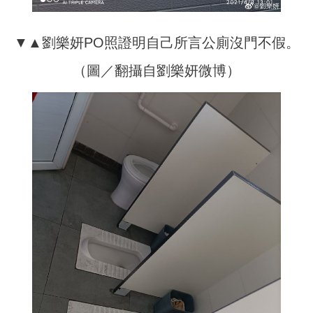
▼▲劉樂妍PO照證明自己所言公廁沒門不假。
（圖／翻攝自劉樂妍微博）