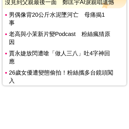
沒見到父親最後一面 鄭匡宇AI淚親唱遺憾
男偶像背20公斤水泥墜河亡 母痛揭1
事
老高與小茉新片變Podcast 粉絲瘋猜原
因
賈永婕放閃遭嗆「做人三八」吐4字神回
應
26歲女優遭變態偷拍！粉絲攜多台鏡頭闖
入