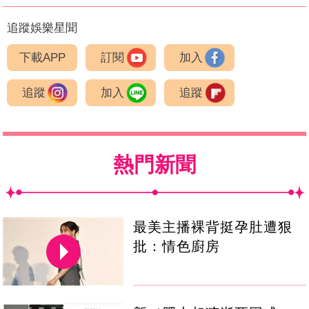
追蹤娛樂星聞
下載APP
訂閱
加入
追蹤
加入
追蹤
熱門新聞
最美主播裸背挺孕肚遭狠
批：情色廚房