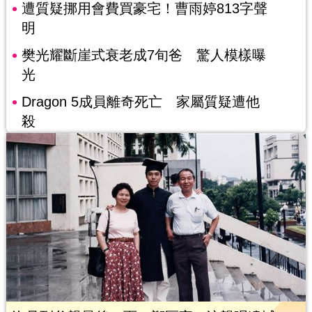
遭質疑挪用會費買豪宅！曹雨婷813字聲
明
樊光耀斷崖式衰老成7旬爸 驚人模樣曝
光
Dragon 5成員離奇死亡 家屬質疑遭他
殺