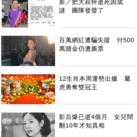
新／肥大叔猝逝死因成
謎 團隊發聲了
百萬網紅遭騙失蹤 付500
萬贖金仍遭撕票
12生肖本周運勢出爐 屬
虎勇奪雙冠王
影后爆已逝4個月 女兒鬧
翻10年才知真相