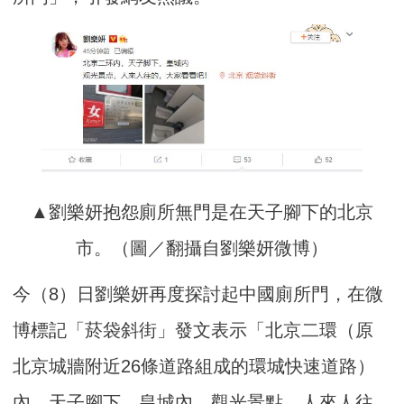
▲劉樂妍抱怨廁所無門是在天子腳下的北京
市。（圖／翻攝自劉樂妍微博）
今（8）日劉樂妍再度探討起中國廁所門，在微
博標記「菸袋斜街」發文表示「北京二環（原
北京城牆附近26條道路組成的環城快速道路）
內，天子腳下，皇城內，觀光景點，人來人往