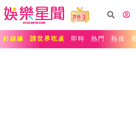
1
針線緣
請世界吃桌
即時
熱門
熱搜