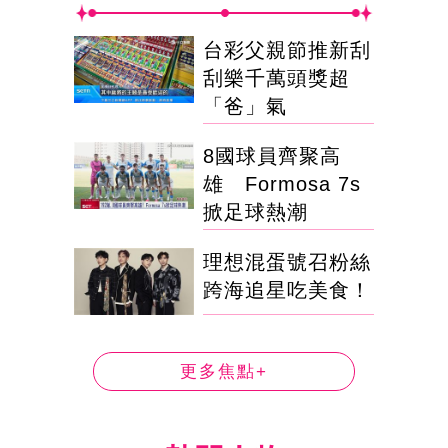
台彩父親節推新刮
刮樂千萬頭獎超
「爸」氣
8國球員齊聚高
雄 Formosa 7s
掀足球熱潮
理想混蛋號召粉絲
跨海追星吃美食！
更多焦點+