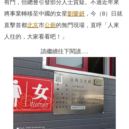
有門，但總會引發部分人士質疑。不過近年來
將事業轉移至中國的女星
劉樂妍
，今（8）日就
直擊首都
北京
市
公廁
的無門現場，直呼「人來
人往的，大家看看吧！」
請繼續往下閱讀….