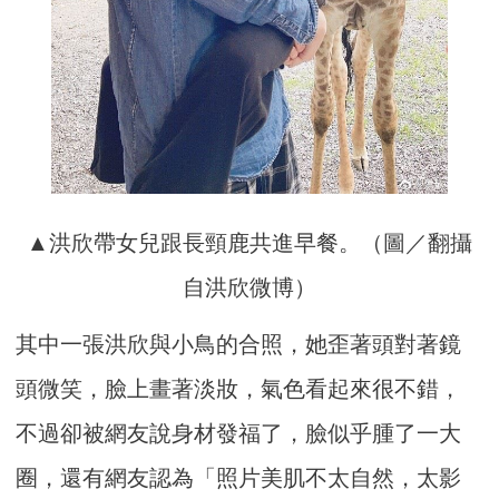
▲洪欣帶女兒跟長頸鹿共進早餐。（圖／翻攝
自洪欣微博）
其中一張洪欣與小鳥的合照，她歪著頭對著鏡
頭微笑，臉上畫著淡妝，氣色看起來很不錯，
不過卻被網友說身材發福了，臉似乎腫了一大
圈，還有網友認為「
照片美肌不太自然，太影