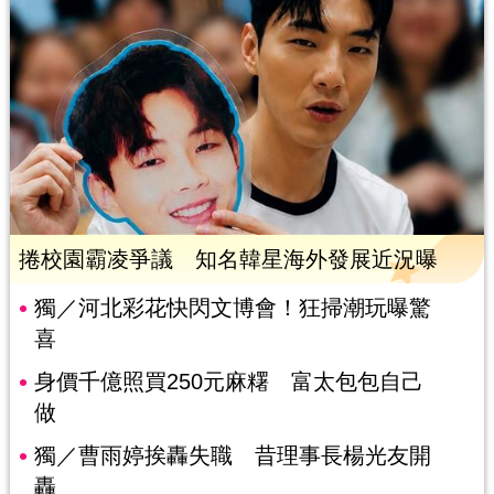
捲校園霸凌爭議 知名韓星海外發展近況曝
獨／河北彩花快閃文博會！狂掃潮玩曝驚
喜
身價千億照買250元麻糬 富太包包自己
做
獨／曹雨婷挨轟失職 昔理事長楊光友開
轟