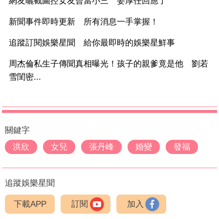
網友曬截圖控女友曾當小三 姜厚任回應了
新聞事件即時更新 所有消息一手掌握！
追蹤訂閱娛樂星聞 給你最即時的娛樂星鮮事
周杰倫私生子傳聞真相曝光！孩子的親爹竟是他 劉若
雪閨密...
關鍵字
洪欣
女兒
張丹峰
婚變
發福
追蹤娛樂星聞
下載APP
訂閱
加入