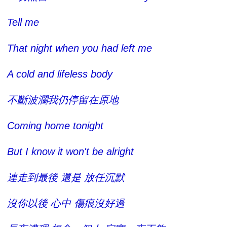
Tell me
That night when you had left me
A cold and lifeless body
不斷波瀾我仍停留在原地
Coming home tonight
But I know it won't be alright
連走到最後 還是 放任沉默
沒你以後 心中 傷痕沒好過