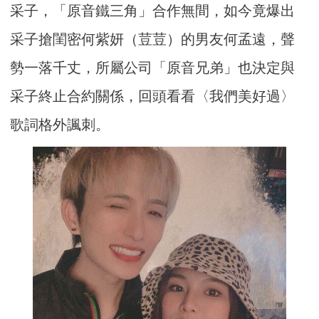
采子，「原音鐵三角」合作無間，如今竟爆出
采子搶閨密何紫妍（荳荳）的男友何孟遠，聲
勢一落千丈，所屬公司「原音兄弟」也決定與
采子終止合約關係，回頭看看〈我們美好過〉
歌詞格外諷刺。