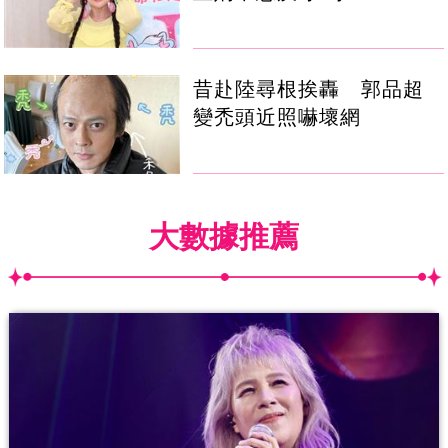
昔赴陸尋根挨轟 郭品超
變禿頭近照嚇壞網
大數據推薦