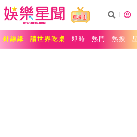
1
針線緣
請世界吃桌
即時
熱門
熱搜