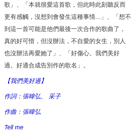
歌」、「本就很愛這首歌，但此時此刻聽反而
更有感觸，沒想到會發生這種事情...」、「想不
到這一首可能是他們最後一次合作的歌曲了，
真的好可惜，但沒辦法，不自愛的女生，別人
也沒辦法再愛她了」、「好傷心。我們美好
過。好適合成告別作的歌名」。
【我們美好過】
作詞：張暐弘、 采子
作曲：張暐弘
Tell me