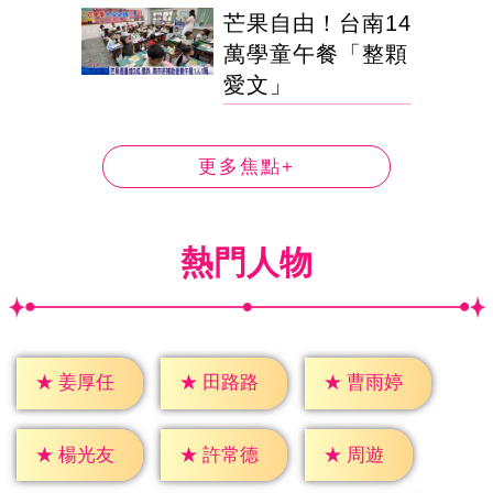
芒果自由！台南14
萬學童午餐「整顆
愛文」
更多焦點+
熱門人物
★
姜厚任
★
田路路
★
曹雨婷
★
周遊
★
楊光友
★
許常德