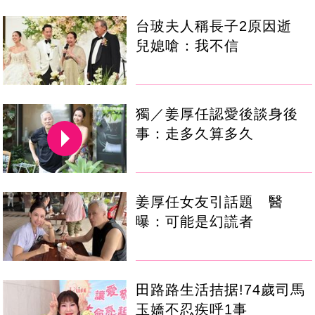
台玻夫人稱長子2原因逝
兒媳嗆：我不信
獨／姜厚任認愛後談身後
事：走多久算多久
姜厚任女友引話題 醫
曝：可能是幻謊者
田路路生活拮据!74歲司馬
玉嬌不忍疾呼1事