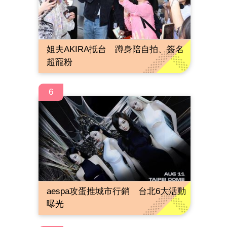
姐夫AKIRA抵台 蹲身陪自拍、簽名
超寵粉
6
aespa攻蛋推城市行銷 台北6大活動
曝光