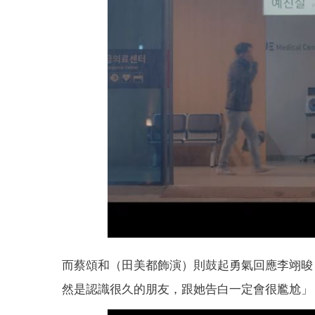
而蔡頌和（田美都飾演）則鼓起勇氣回應李翊晙
然是認識很久的朋友，跟她告白一定會很尷尬」