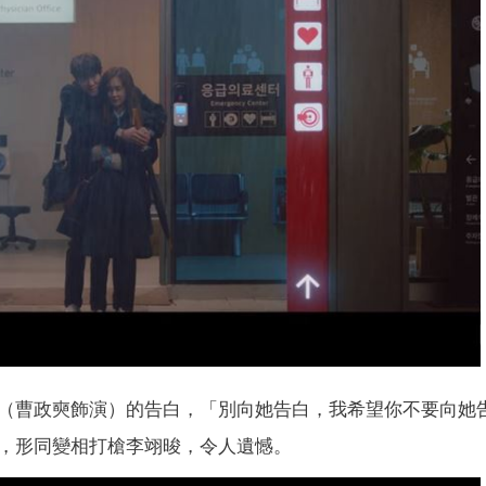
（曹政奭飾演）的告白，「別向她告白，我希望你不要向她
，形同變相打槍李翊晙，令人遺憾。