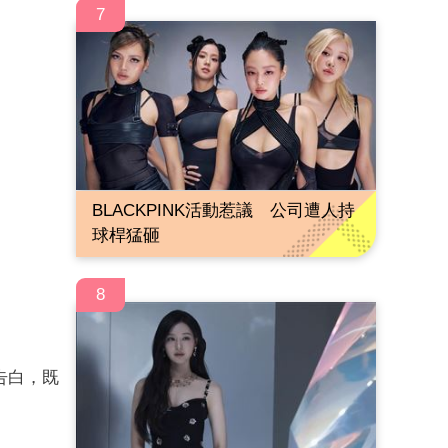
7
BLACKPINK活動惹議 公司遭人持
球桿猛砸
8
告白，既