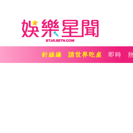
針線緣
請世界吃桌
即時