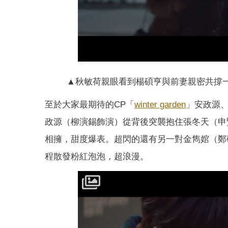
▲秋敏荷親眼看到楊碩亨與前妻親密共撐一
至於大家最期待的CP「
winter garden
」安政源
政源（柳演錫飾演）從背後突襲抱住張冬天（申
相擁，甜度爆表。超閃的還有另一對金雋婠（鄭
程散發粉紅泡泡，超浪漫。