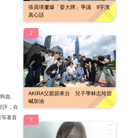
張員瑛屢爆「耍大牌」爭議 9字洩
真心話
2
AKIRA父親節來台 兒子學林志玲甜
有狗血、
喊加油
好評，在
前等著首
3