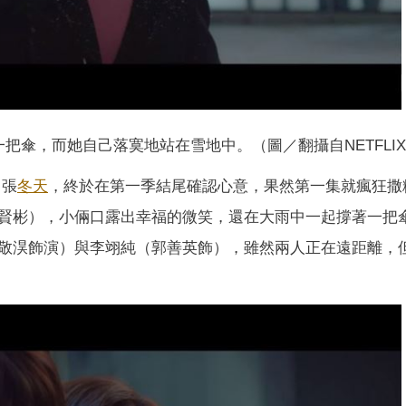
把傘，而她自己落寞地站在雪地中。（圖／翻攝自NETFLI
、張
冬天
，終於在第一季結尾確認心意，果然第一集就瘋狂撒
賢彬），小倆口露出幸福的微笑，還在大雨中一起撐著一把
敬淏飾演）與李翊純（郭善英飾），雖然兩人正在遠距離，