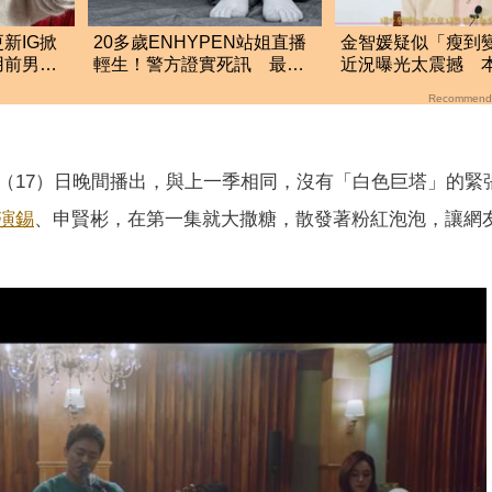
新IG掀
20多歲ENHYPEN站姐直播
金智媛疑似「瘦到
用前男友
輕生！警方證實死訊 最後
近況曝光太震撼 
住處曝光令人鼻酸
狀態：現在最美麗
Recommend
（17）日晚間播出，與上一季相同，沒有「白色巨塔」的緊
演錫
、申賢彬，在第一集就大撒糖，散發著粉紅泡泡，讓網