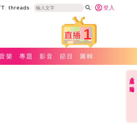
YT
threads
登入
1
音樂
專題
影音
節目
圖輯
直播✦活動