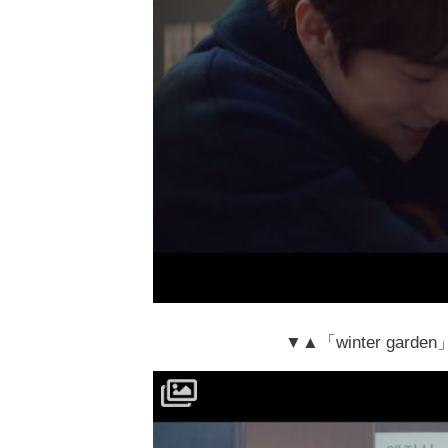
▼▲「winter gar