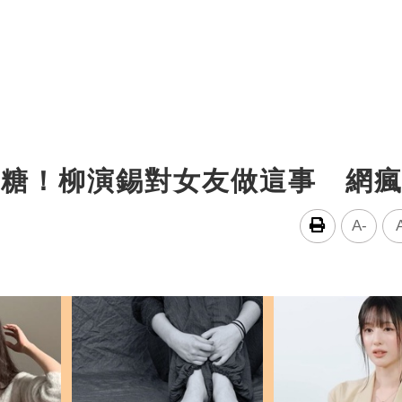
撒糖！柳演錫對女友做這事 網
A-