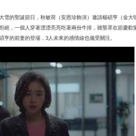
大雪的聖誕節日，秋敏荷（安恩珍飾演）邀請楊碩亨（金大
拒絕，一個人穿著漂漂亮亮吃著兩份牛排，雖壟罩在節慶歡
碩亨的前妻的登場，3人未來的感情線也備受關注。