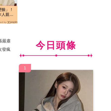
變臉」！
本人親揭
ed by
張嚴肅
今日頭條
友發瘋
1