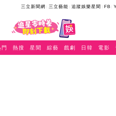
三立新聞網
三立藝能
追蹤娛樂星聞
FB
熱門
熱搜
星聞
綜藝
戲劇
日韓
電影