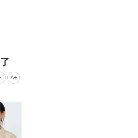
瘋了
A
A+