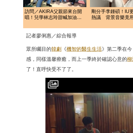
訪問／AKIRA父親節來台開
剛分手李鍾碩！IU更
唱！兒學林志玲甜喊加油
熱議 背景音樂竟
笑喊：還檢查我演出
張基河歌曲
記者廖俐惠／綜合報導
眾所矚目的
韓劇
《
機智的醫生生活
》第二季在今
感，同樣溫馨療癒，而上一季終於確認心意的
柳
了！直呼快受不了了。