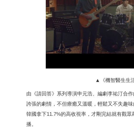
▲《機智醫生生活
由《請回答》系列導演申元浩、編劇李祐汀合作
誇張的劇情，不但療癒又溫暖，輕鬆又不失趣味
韓國拿下11.7%的高收視率，才剛完結就有觀
播。