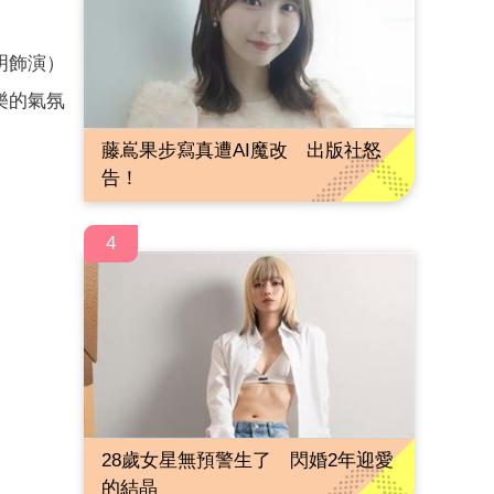
明飾演）
樂的氣氛
藤嶌果步寫真遭AI魔改 出版社怒
告！
4
28歲女星無預警生了 閃婚2年迎愛
的結晶