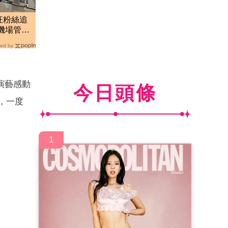
狂粉絲追
機場管制
ed by
演藝感動
今日頭條
，一度
1