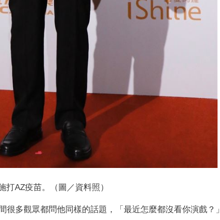
施打AZ疫苗。（圖／資料照）
間很多觀眾都問他同樣的話題，「最近怎麼都沒看你演戲？