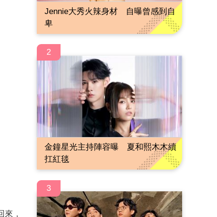
Jennie大秀火辣身材 自曝曾感到自
卑
2
金鐘星光主持陣容曝 夏和熙木木續
扛紅毯
3
回來，