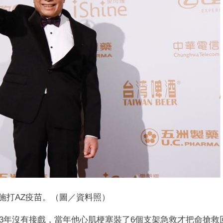
施打AZ疫苗。（圖／資料照）
息3年沒有接戲，當年他心肌梗塞裝了6個支架急救才把命搶救