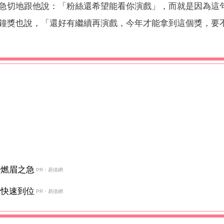
急切地跟他說：「粉絲還希望能看你演戲」，而就是因為這
鐘獎也說，「還好有繼續再演戲，今年才能拿到這個獎，要
決燃眉之急
PR・易借網
金快速到位
PR・易借網