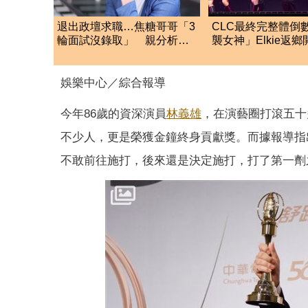
退出政壇求職…焦糖哥哥「3
CLC最終完整體倒
輪面試沒錄取」 親分析台
襲女神」Elkie返
灣職場現況這樣說
彬告別演藝圈粉淚
娛樂中心／綜合報導
今年86歲的資深演員
林義雄
，在演藝圈打滾五十
不少人，更是榮獲金鐘終身貢獻獎。而據報導指
不敢前往施打，後來還是決定施打，打了第一劑