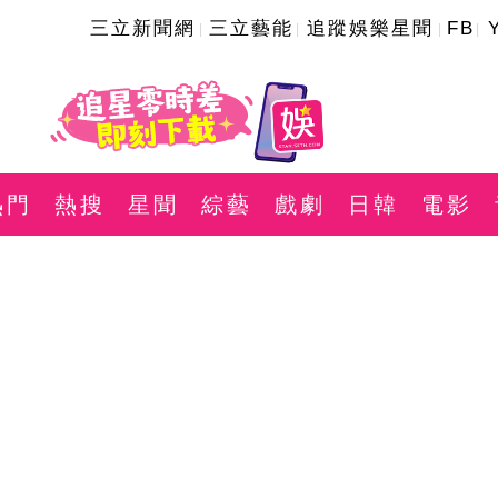
三立新聞網
三立藝能
追蹤娛樂星聞
FB
熱門
熱搜
星聞
綜藝
戲劇
日韓
電影