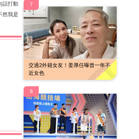
句話打動
7
不然我是
交過2外籍女友！姜厚任曝曾一年不
近女色
8