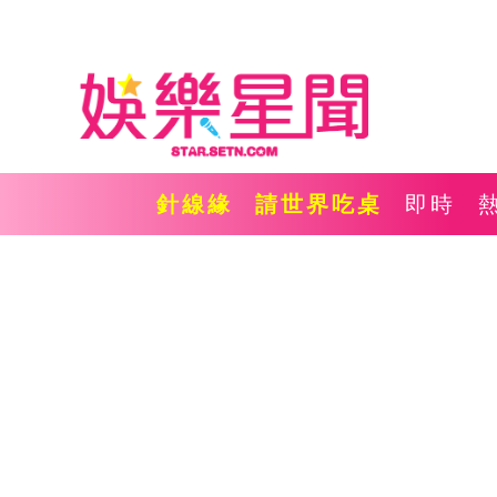
針線緣
請世界吃桌
即時