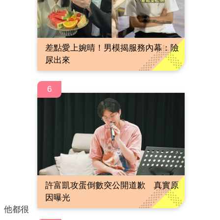
差點愛上婉晴！男模揭服務內幕：險
尿出來
6
許富凱攻蛋倒數突公開道歉 真實原
因曝光
」他都很