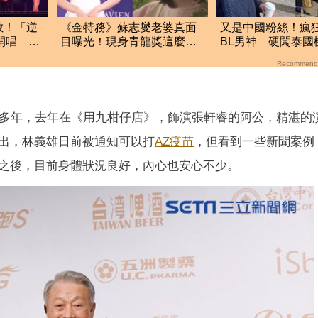
數！「逆
《金特務》蘇志燮老婆真面
又是中國粉絲！瘋
鄉開唱 恩
目曝光！現身青龍獎這麼
BL男神 硬闖泰國
崩
辣 低胸包不住險看光
區！22人遭拒登機
Recommend
多年，去年在《用九柑仔店》，飾演張軒睿的阿公，精湛的
出，林義雄日前被通知可以打
AZ疫苗
，但看到一些新聞案例
之後，目前身體狀況良好，內心也安心不少。