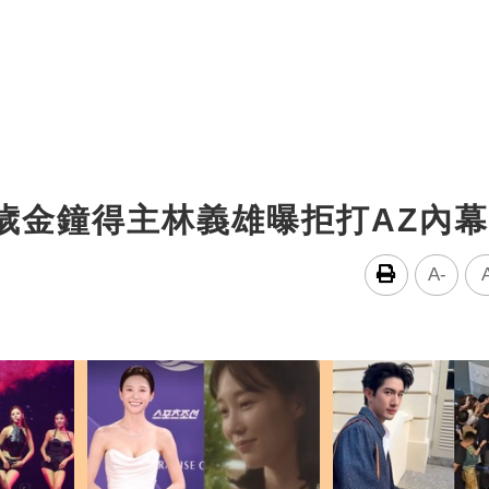
歲金鐘得主林義雄曝拒打AZ內幕
A-