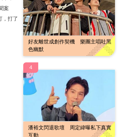
聞案
打，打了
好友離世成創作契機 樂團主唱吐黑
色幽默
4
潘裕文閃退歌壇 周定緯曝私下真實
互動