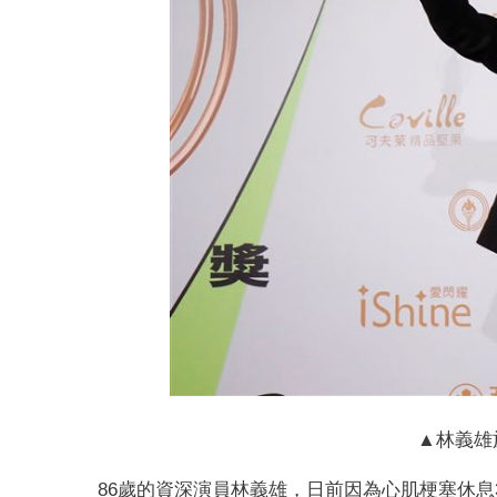
▲林義雄
86歲的資深演員林義雄，日前因為心肌梗塞休