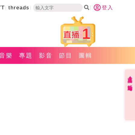
YT
threads
登入
1
音樂
專題
影音
節目
圖輯
直播✦活動