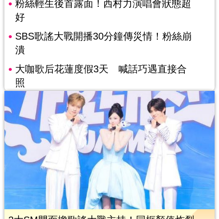
粉絲輕生後首露面！西村力演唱會狀態超
好
SBS歌謠大戰開播30分鐘傳災情！粉絲崩
潰
大咖歌后花蓮度假3天 喊話巧遇直接合
照