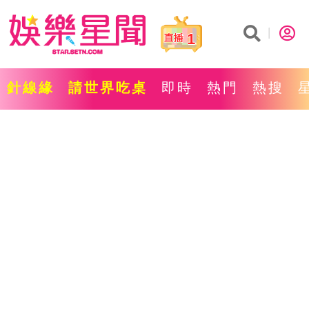
1
針線緣
請世界吃桌
即時
熱門
熱搜