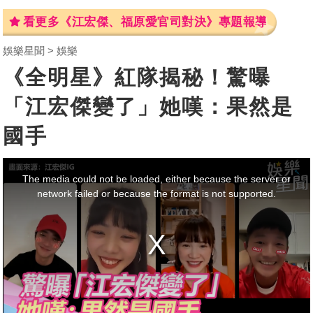
看更多《江宏傑、福原愛官司對決》專題報導
娛樂星聞
娛樂
《全明星》紅隊揭秘！驚曝
「江宏傑變了」她嘆：果然是
國手
This
is
a
The media could not be loaded, either because the server or
modal
window.
network failed or because the format is not supported.