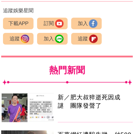
追蹤娛樂星聞
下載APP
訂閱
加入
追蹤
加入
追蹤
熱門新聞
新／肥大叔猝逝死因成
謎 團隊發聲了