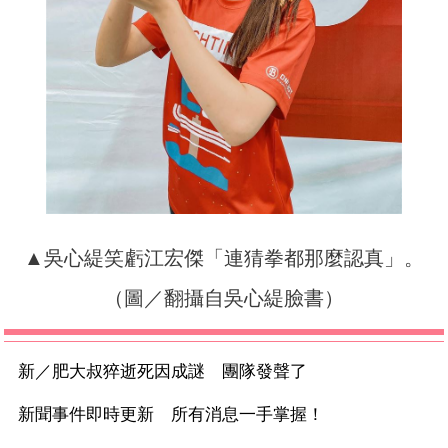
▲吳心緹笑虧江宏傑「連猜拳都那麼認真」。
（圖／翻攝自吳心緹臉書）
新／肥大叔猝逝死因成謎 團隊發聲了
新聞事件即時更新 所有消息一手掌握！