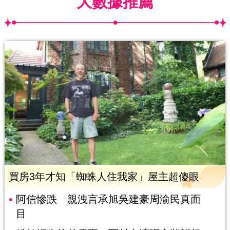
大數據推薦
買房3年才知「蜘蛛人住我家」屋主超傻眼
阿信慘跌 親洩言承旭吳建豪周渝民真面
目