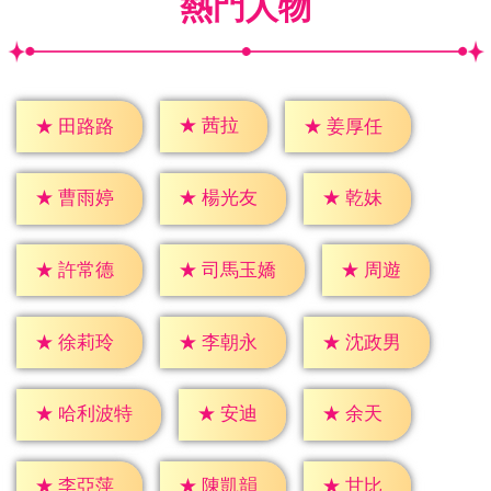
熱門人物
★
茜拉
★
田路路
★
姜厚任
★
乾妹
★
曹雨婷
★
楊光友
★
周遊
★
許常德
★
司馬玉嬌
★
徐莉玲
★
李朝永
★
沈政男
★
安迪
★
余天
★
哈利波特
★
甘比
★
李亞萍
★
陳凱韻