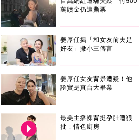
百萬網紅遭騙失蹤 付500
萬贖金仍遭撕票
姜厚任揭「和女友前夫是
好友」撇小三傳言
姜厚任女友背景遭疑！他
證實是真台大畢業
最美主播裸背挺孕肚遭狠
批：情色廚房