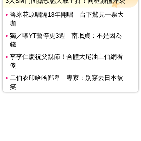
3大SM門面擔歌謠大戰主持！同框顏值炸裂
魯冰花原唱隔13年開唱 台下驚見一票大
咖
獨／曝YT暫停更3週 南珉貞：不是因為
錢
李李仁慶祝父親節！合體大尾油土伯網看
傻
二伯衣印哈哈鄙卑 專家：別穿去日本被
笑