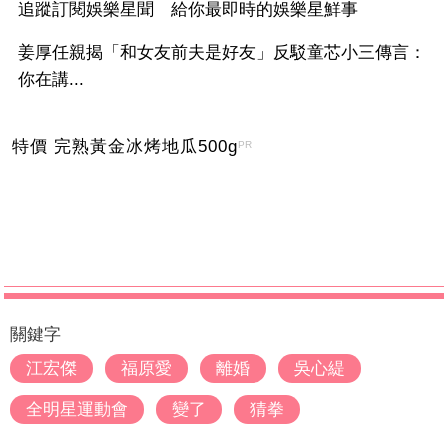
追蹤訂閱娛樂星聞 給你最即時的娛樂星鮮事
姜厚任親揭「和女友前夫是好友」反駁童芯小三傳言：
你在講...
特價 完熟黃金冰烤地瓜500g
PR
關鍵字
江宏傑
福原愛
離婚
吳心緹
全明星運動會
變了
猜拳