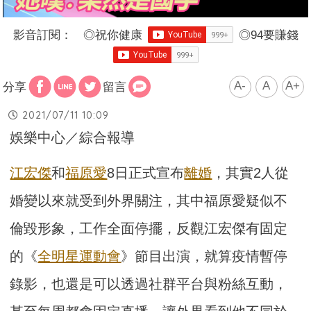
影音訂閱：
◎
祝你健康
◎
94要賺錢
A-
A
A+
分享
留言
2021/07/11 10:09
娛樂中心／綜合報導
江宏傑
和
福原愛
8日正式宣布
離婚
，其實2人從
婚變以來就受到外界關注，其中福原愛疑似不
倫毀形象，工作全面停擺，反觀江宏傑有固定
的《
全明星運動會
》節目出演，就算疫情暫停
錄影，也還是可以透過社群平台與粉絲互動，