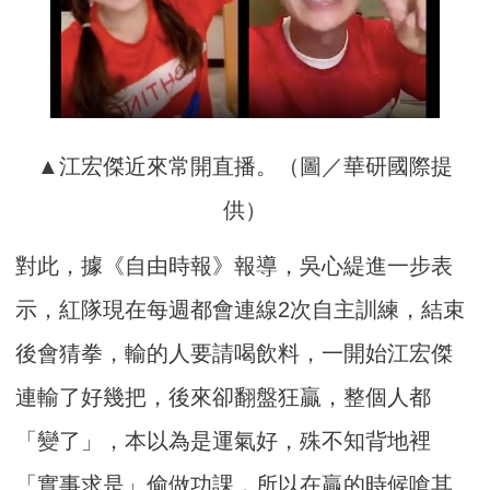
▲江宏傑近來常開直播。（圖／華研國際提
供）
對此，據《自由時報》報導，吳心緹進一步表
示，紅隊現在每週都會連線2次自主訓練，結束
後會猜拳，輸的人要請喝飲料，一開始江宏傑
連輸了好幾把，後來卻翻盤狂贏，整個人都
「變了」，本以為是運氣好，殊不知背地裡
「實事求是」偷做功課，所以在贏的時候嗆其