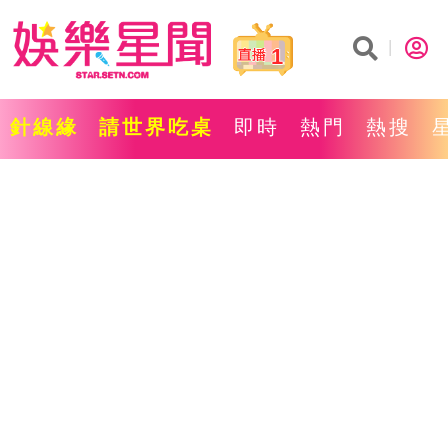
1
針線緣
請世界吃桌
即時
熱門
熱搜