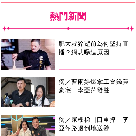
熱門新聞
肥大叔猝逝前為何堅持直
播？網悲曝這原因
獨／曹雨婷爆拿工會錢買
豪宅 李亞萍發聲
獨／家樓梯門口重摔 李
亞萍路邊倒地送醫