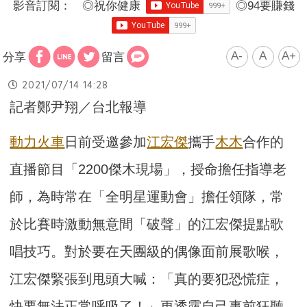
影音訂閱：
◎
祝你健康
◎
94要賺錢
A-
A
A+
分享
留言
2021/07/14 14:28
記者鄭尹翔／台北報導
動力火車
日前受邀參加
江宏傑
攜手
木木
合作的
直播節目「2200傑木現場」，授命擔任指導老
師，
為時常在「全明星運動會」擔任領隊，常
於比賽時激動無意間「
破聲」的江宏傑提點歌
唱技巧。對於要在天團級的偶像面前展歌喉，
江宏傑緊張到甩頭大喊：「真的要犯恐慌症，
快要無法正常呼吸了！
」更透露自己事前狂聽