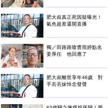
肥大叔真正死因疑曝光！
氣色超差還開直播
獨／田路路嗆曹雨婷點名
姜厚任 他回應了
肥大叔離世享年46歲 對
手丟丟妹悼念發聲
63歲關之琳爆奶孫戀！愛