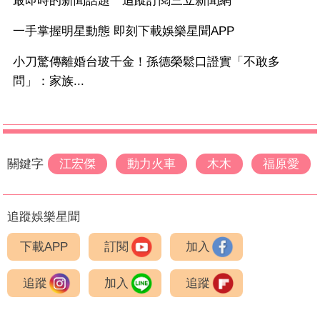
最即時的新聞話題 追蹤訂閱三立新聞網
一手掌握明星動態 即刻下載娛樂星聞APP
小刀驚傳離婚台玻千金！孫德榮鬆口證實「不敢多
問」：家族...
關鍵字
江宏傑
動力火車
木木
福原愛
追蹤娛樂星聞
下載APP
訂閱
加入
追蹤
加入
追蹤