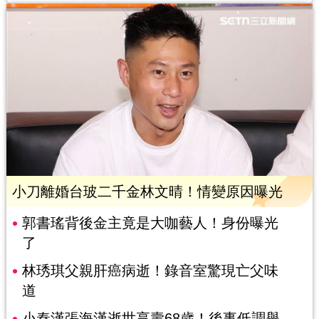
小刀離婚台玻二千金林文晴！情變原因曝光
郭書瑤背後金主竟是大咖藝人！身份曝光
了
林琇琪父親肝癌病逝！錄音室驚現亡父味
道
小秦漢張海漢逝世享壽68歲！後事低調舉