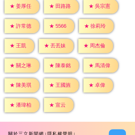
★
姜厚任
★
田路路
★
吳宗憲
★
5566
★
許常德
★
徐莉玲
★
王凱
★
丟丟妹
★
周杰倫
★
關之琳
★
陳泰銘
★
馬清偉
★
卓偉
★
陳美琪
★
王國旌
★
宣云
★
潘瑋柏
關於三立新聞網
隱私權聲明