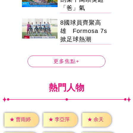
「爸」氣
8國球員齊聚高
雄 Formosa 7s
掀足球熱潮
更多焦點+
熱門人物
★
余天
★
曹雨婷
★
李亞萍