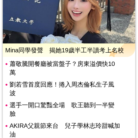
Mina同學發聲 揭她19歲半工半讀考上名校
蕭敬騰開餐廳被當盤子？房東溢價快10
萬
劉若雪首度回應！捲入周杰倫私生子風
波
選手一開口驚豔全場 歌王聽到一半變
臉
AKIRA父親節來台 兒子學林志玲甜喊加
油