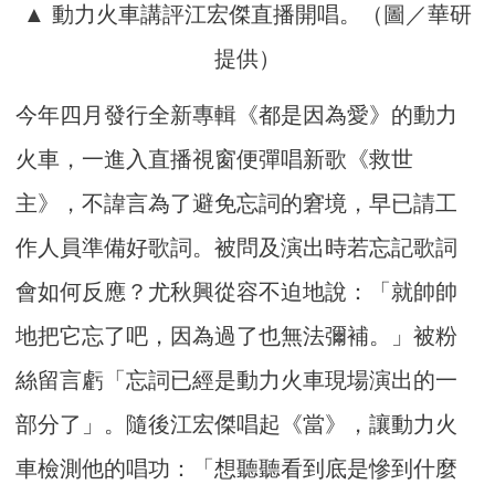
▲ 動力火車講評江宏傑直播開唱。（圖／華研
提供）
今年四月發行全新專輯《都是因為愛》的動力
火車，
一進入直播視窗便彈唱新歌《救世
主》，
不諱言為了避免忘詞的窘境，早已請工
作人員準備好歌詞。
被問及演出時若忘記歌詞
會如何反應？尤秋興從容不迫地說：「
就帥帥
地把它忘了吧，因為過了也無法彌補。」被粉
絲留言虧「
忘詞已經是動力火車現場演出的一
部分了」。隨後江宏傑唱起《當》
，讓動力火
車檢測他的唱功：「想聽聽看到底是慘到什麼