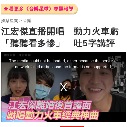
看更多《音樂星球》專題報導
娛樂星聞
音樂
江宏傑直播開唱 動力火車虧
「聽聽看多慘」 吐5字講評
This
is
a
The media could not be loaded, either because the server or
modal
window.
network failed or because the format is not supported.