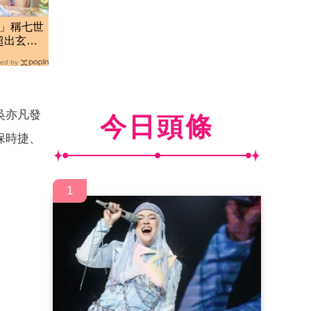
任」稱七世
超出玄學
ed by
吳亦凡發
今日頭條
保時捷、
1