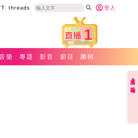
YT
threads
登入
1
音樂
專題
影音
節目
圖輯
直播✦活動