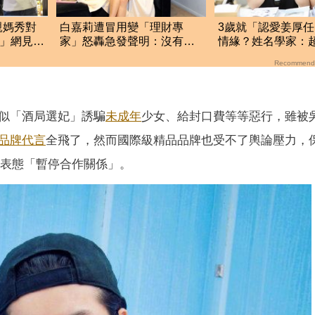
親媽秀對
白嘉莉遭冒用變「理財專
3歲就「認愛姜厚
金」網見
家」怒轟急發聲明：沒有我
情緣？姓名學家：
？
允許！呼籲不要上當
範疇
Recommend
似「酒局選妃」誘騙
未成年
少女、給封口費等等惡行，雖被
品牌
代言
全飛了，然而國際級精品品牌也受不了輿論壓力，
開表態「暫停合作關係」。