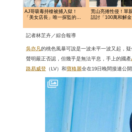
AJ哥吸毒持槍被捕入獄！
荒山亮捲性侵！單
「美女店長」唯一探監的朋
話討「100萬和解
友 出獄後秒娶
「1句話」：被設計
記者林芷卉／綜合報導
吳亦凡
的桃色風暴可說是一波未平一波又起，疑
聲明嚴正否認，但幾乎是無法平息，手上的國產
路易威登
（LV）和
寶格麗
全在19日晚間接連公