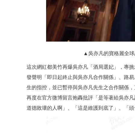
▲吳亦凡的寶格麗全球
這次網紅都美竹再爆吳亦凡「酒局選妃」，專挑
發聲明「即日起終止與吳亦凡合作關係」、路易
生的指控，並已暫停與吳亦凡先生之合作關係，
再度在官方微博留言炮轟批評「是等著給吳亦凡訂
道德敗壞的人啊」、「這是維護到底了」、「頭