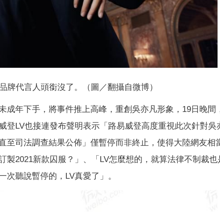
品牌代言人頭銜沒了。（圖／翻攝自微博）
未成年下手，將事件推上高峰，重創吳亦凡形象，19日晚間
威登LV也接連發布聲明表示「路易威登高度重視此次針對吳
直至司法調查結果公佈」僅暫停而非終止，使得大陸網友相
製2021新款囚服？」、「LV怎麼想的，就算法律不制裁也
一次聽說暫停的，LV真愛了」。