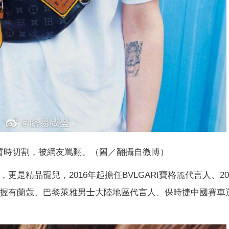
暫時切割，被網友罵翻。（圖／翻攝自微博）
更是精品寵兒，2016年起擔任BVLGARI寶格麗代言人、20
還握有蘭蔻、巴黎萊雅男士大陸地區代言人、保時捷中國賽車