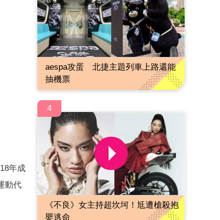
aespa攻蛋 北捷主題列車上路還能
抽機票
4
18年成
運動代
《不良》女主持超坎坷！尪遭槍殺抱
嬰逃命