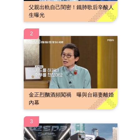
父親出軌自己閨密！鐵肺歌后辛酸人
生曝光
2
金正烈酗酒頻闖禍 曝與台籍妻離婚
內幕
3