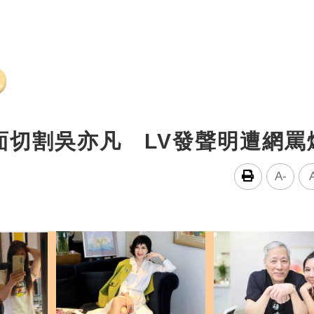
面切割吳亦凡 LV發聲明遭網罵
A-