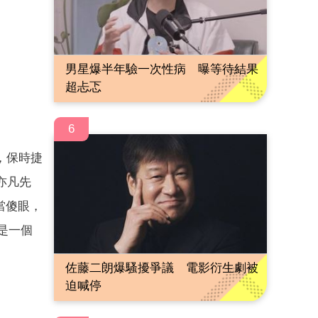
男星爆半年驗一次性病 曝等待結果
超忐忑
6
，保時捷
亦凡先
當傻眼，
是一個
佐藤二朗爆騷擾爭議 電影衍生劇被
迫喊停