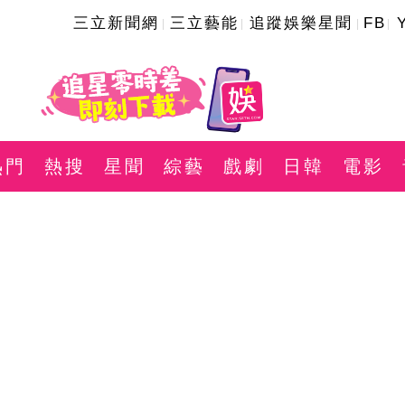
三立新聞網
三立藝能
追蹤娛樂星聞
FB
熱門
熱搜
星聞
綜藝
戲劇
日韓
電影