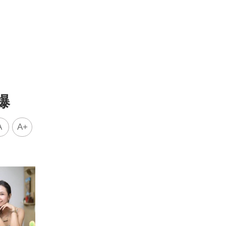
爆
A
A+