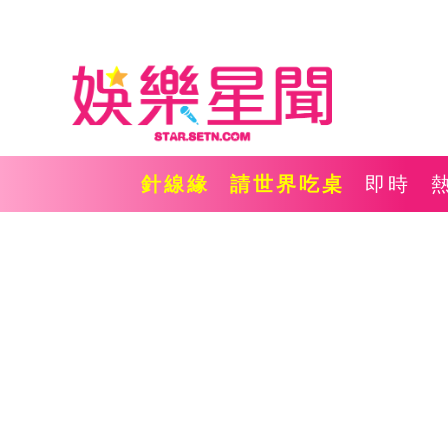
針線緣
請世界吃桌
即時