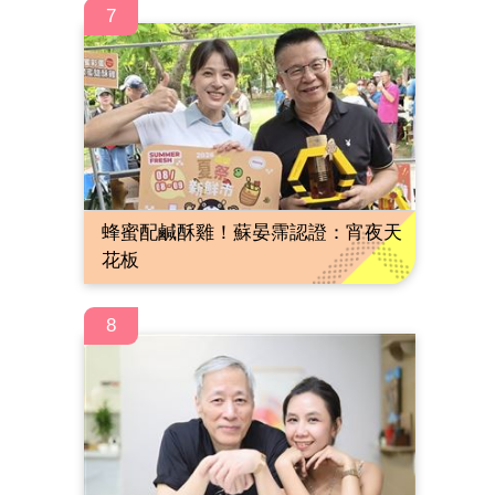
7
蜂蜜配鹹酥雞！蘇晏霈認證：宵夜天
花板
8