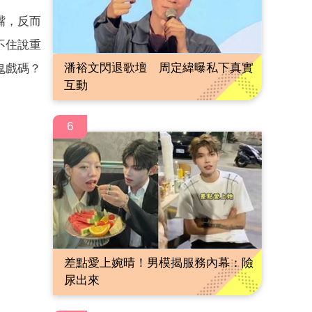
嘴，反而
不住說重
潘裕文閃退歌壇 周定緯曝私下真實
鬼戲碼？
互動
6
差點愛上婉晴！男模揭服務內幕：險
尿出來