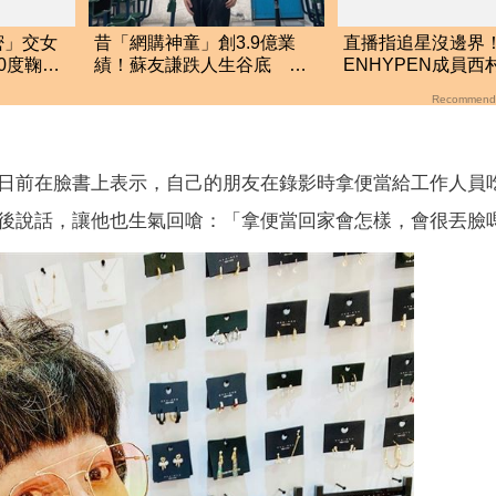
密」交女
昔「網購神童」創3.9億業
直播指追星沒邊界
0度鞠
績！蘇友謙跌人生谷底 日
ENHYPEN成員西
眼
領700元零用錢重出發
生爭議 挨批：獨
Recommend
絲
日前在臉書上表示，自己的朋友在錄影時拿便當給工作人員
後說話，讓他也生氣回嗆：「拿便當回家會怎樣，會很丟臉