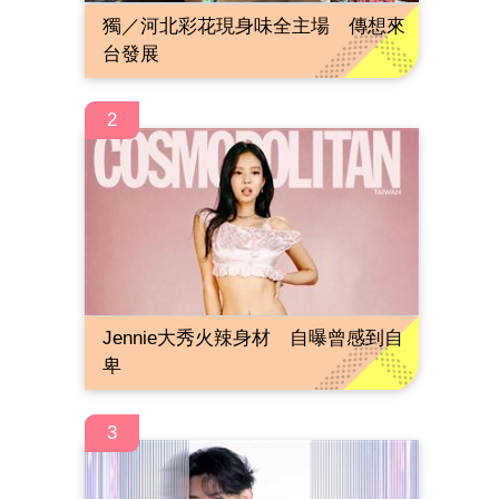
獨／河北彩花現身味全主場 傳想來
台發展
2
Jennie大秀火辣身材 自曝曾感到自
卑
3