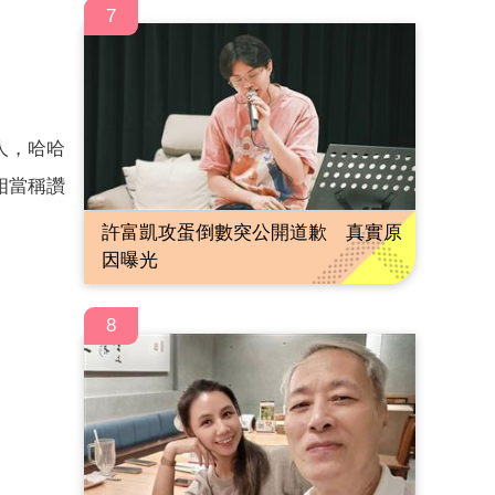
7
人，哈哈
相當稱讚
許富凱攻蛋倒數突公開道歉 真實原
因曝光
8