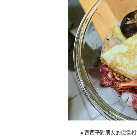
▲曹西平對朋友的便當相