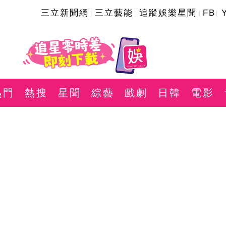
三立新聞網
三立藝能
追蹤娛樂星聞
FB
熱門
熱搜
星聞
綜藝
戲劇
日韓
電影