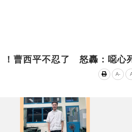
」！曹西平不忍了 怒轟：噁心
A-