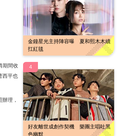
金鐘星光主持陣容曝 夏和熙木木續
扛紅毯
情期間收
4
曹西平也
照辦理，
好友離世成創作契機 樂團主唱吐黑
色幽默