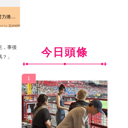
！
村力捲輕
厚國外粉
ed by
吃，事後
今日頭條
嗎？」
1