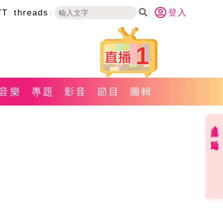
YT
threads
登入
1
音樂
專題
影音
節目
圖輯
直播✦活動