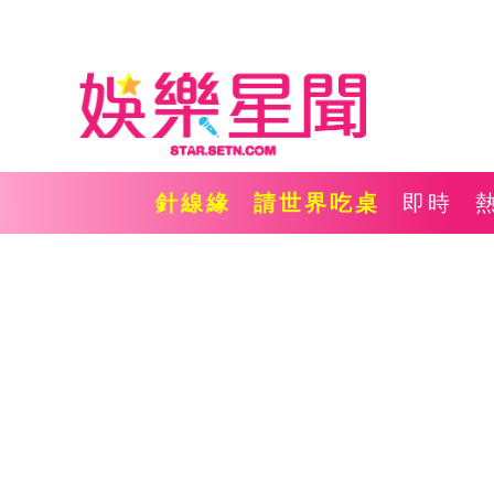
針線緣
請世界吃桌
即時