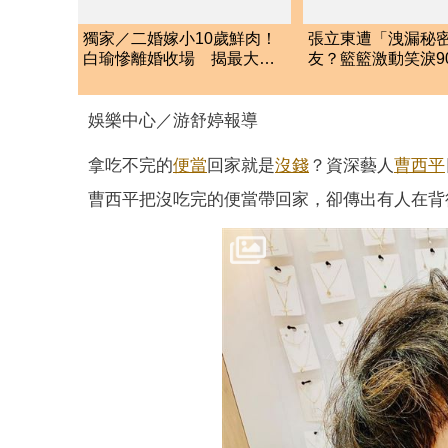
獨家／二婚嫁小10歲鮮肉！
張立東遭「洩漏秘
白瑜慘離婚收場 揭最大關
友？籃籃激動笑淚9
鍵
躬 反應全場看傻
娛樂中心／游舒婷報導
拿吃不完的
便當
回家就是
沒錢
？資深藝人
曹西平
曹西平把沒吃完的便當帶回家，卻傳出有人在背