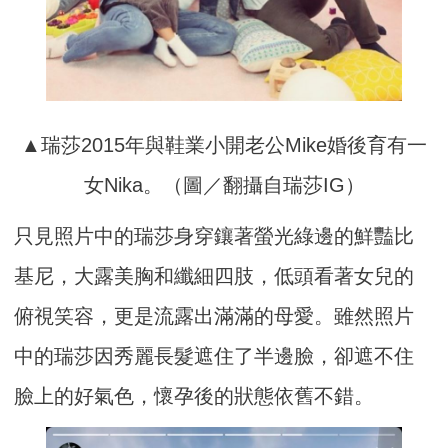
▲瑞莎2015年與鞋業小開老公Mike婚後育有一
女Nika。（圖／翻攝自瑞莎IG）
只見照片中的瑞莎身穿鑲著螢光綠邊的鮮豔比
基尼，大露美胸和纖細四肢，低頭看著女兒的
俯視笑容，更是流露出滿滿的母愛。雖然照片
中的瑞莎因秀麗長髮遮住了半邊臉，卻遮不住
臉上的好氣色，懷孕後的狀態依舊不錯。