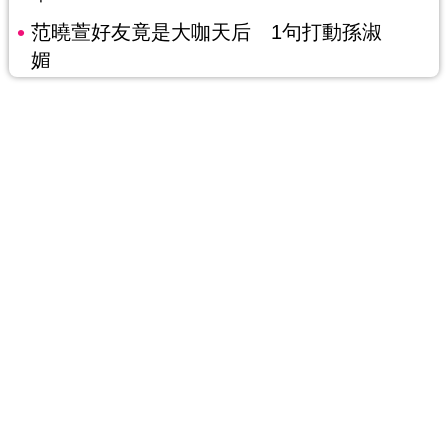
范曉萱好友竟是大咖天后 1句打動孫淑
媚