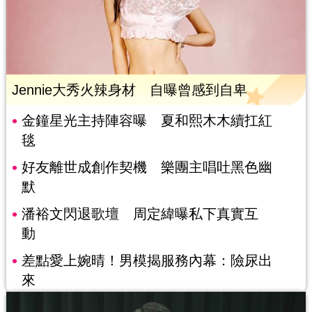
Jennie大秀火辣身材 自曝曾感到自卑
金鐘星光主持陣容曝 夏和熙木木續扛紅
毯
好友離世成創作契機 樂團主唱吐黑色幽
默
潘裕文閃退歌壇 周定緯曝私下真實互
動
差點愛上婉晴！男模揭服務內幕：險尿出
來