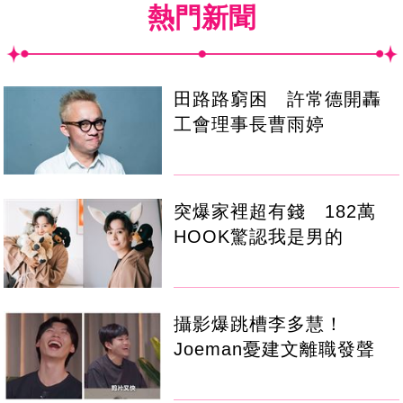
熱門新聞
田路路窮困 許常德開轟
工會理事長曹雨婷
突爆家裡超有錢 182萬
HOOK驚認我是男的
攝影爆跳槽李多慧！
Joeman憂建文離職發聲