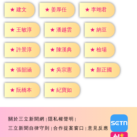
★
建文
★
姜厚任
★
李翊君
★
納豆
★
王敏淳
★
潘越雲
★
檢場
★
許景淳
★
陳漢典
★
張韶涵
★
吳宗憲
★
顏正國
★
阮橋本
★
紀寶如
關於三立新聞網
隱私權聲明
三立新聞自律守則
合作提案窗口
意見反應