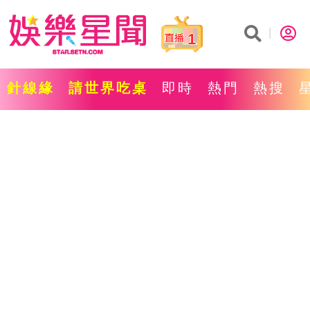
1
針線緣
請世界吃桌
即時
熱門
熱搜