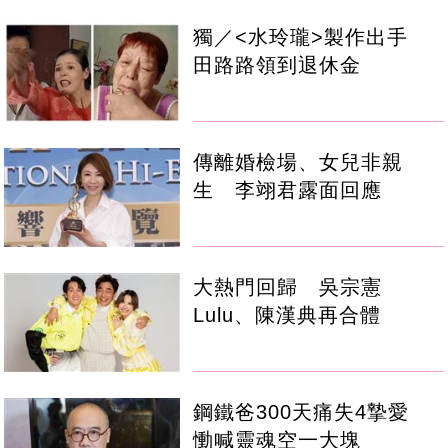
獨／<水玲瓏>製作出手
田路路領到退休金
傳離婚檢場、女兒非親
生 李翊君露面回應
大熱門回歸 吳宗憲
Lulu、陳漢典再合體
鋼鐵爸300天痛失4摯愛
慟喊靈魂空一大塊