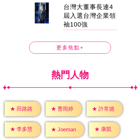
台灣大董事長連4
屆入選台灣企業領
袖100強
更多焦點+
熱門人物
★
田路路
★
曹雨婷
★
許常德
★
康凱
★
李多慧
★
Joeman