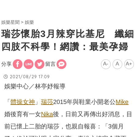
娛樂星聞
娛樂
瑞莎懷胎3月辣穿比基尼 纖細
四肢不科學！網讚：最美孕婦
A-
A
A+
分享
留言
2021/08/29 17:09
娛樂中心／林亭妤報導
「
體操女神
」
瑞莎
2015年與鞋業小開老公
Mike
婚後育有一女
Nika
後，日前又再傳出好消息，目
前已懷上二胎的瑞莎，也親自報喜：「3個月