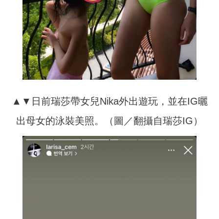
▲▼日前瑞莎帶女兒Nika外出遊玩，並在IG曬
出母女的泳裝美照。（圖／翻攝自瑞莎IG）