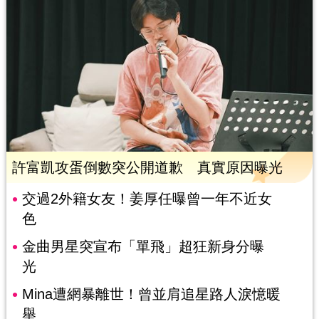
許富凱攻蛋倒數突公開道歉 真實原因曝光
交過2外籍女友！姜厚任曝曾一年不近女
色
金曲男星突宣布「單飛」超狂新身分曝
光
Mina遭網暴離世！曾並肩追星路人淚憶暖
舉