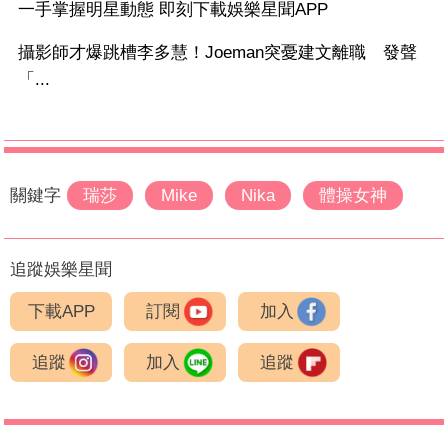
一手掌握明星動態 即刻下載娛樂星聞APP
攝影師才爆跳槽李多慧！Joeman突憂建文離職 發聲
「...
關鍵字
瑞莎
Mike
Nika
體操女神
追蹤娛樂星聞
下載APP
訂閱
加入
追蹤
加入
追蹤