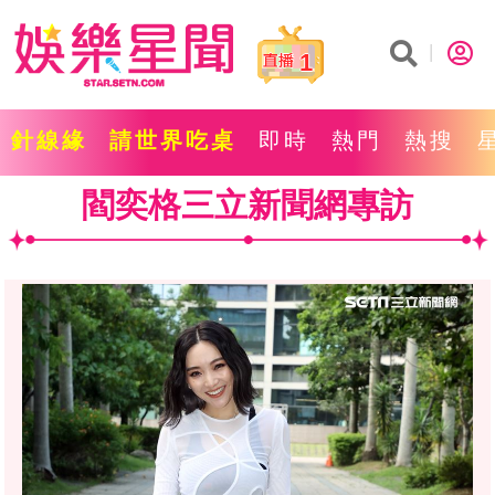
1
針線緣
請世界吃桌
即時
熱門
熱搜
閻奕格三立新聞網專訪