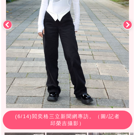
(
6
/14)閻奕格三立新聞網專訪。（圖/記者
邱榮吉攝影）