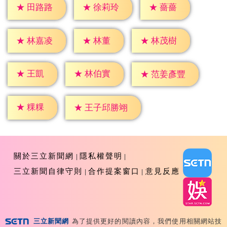
★
薔薔
★
田路路
★
徐莉玲
★
林董
★
林嘉凌
★
林茂樹
★
王凱
★
林伯實
★
范姜彥豐
★
粿粿
★
王子邱勝翊
關於三立新聞網
隱私權聲明
三立新聞自律守則
合作提案窗口
意見反應
三立新聞網
為了提供更好的閱讀內容，我們使用相關網站技