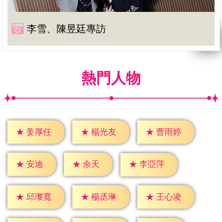
李雪、陳昱廷專訪
熱門人物
★
姜厚任
★
楊光友
★
曹雨婷
★
安迪
★
余天
★
李亞萍
★
邱瓈寬
★
楊丞琳
★
王心凌