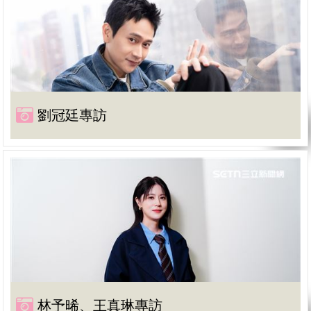
劉冠廷專訪
林予晞、王真琳專訪