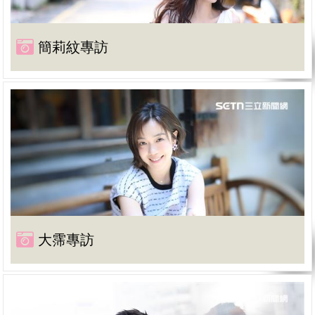
簡莉紋專訪
大霈專訪