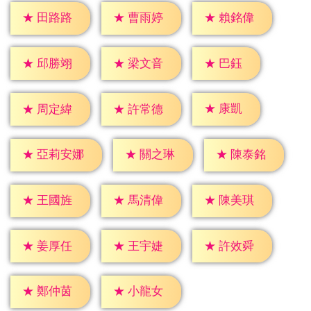
★
田路路
★
曹雨婷
★
賴銘偉
★
巴鈺
★
邱勝翊
★
梁文音
★
康凱
★
周定緯
★
許常德
★
關之琳
★
陳泰銘
★
亞莉安娜
★
王國旌
★
馬清偉
★
陳美琪
★
姜厚任
★
王宇婕
★
許效舜
★
鄭仲茵
★
小龍女