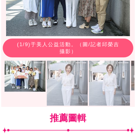
(
1
/9)于美人公益活動。（圖/記者邱榮吉
攝影）
推薦圖輯