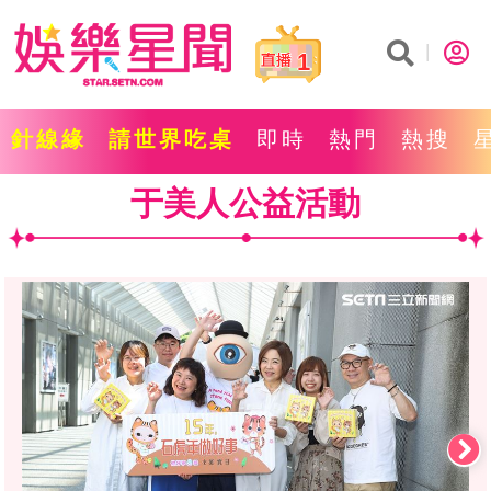
1
針線緣
請世界吃桌
即時
熱門
熱搜
于美人公益活動