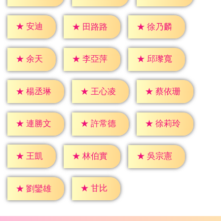
★
安迪
★
田路路
★
徐乃麟
★
余天
★
李亞萍
★
邱瓈寬
★
楊丞琳
★
王心凌
★
蔡依珊
★
連勝文
★
許常德
★
徐莉玲
★
王凱
★
林伯實
★
吳宗憲
★
甘比
★
劉鑾雄