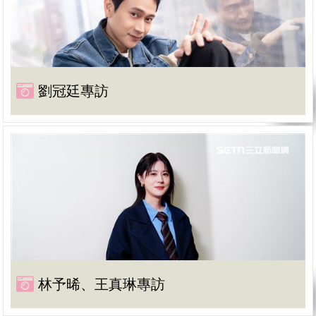
劉冠廷專訪
林予晞、王真琳專訪