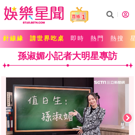
1
針線緣
請世界吃桌
即時
熱門
熱搜
孫淑媚小記者大明星專訪