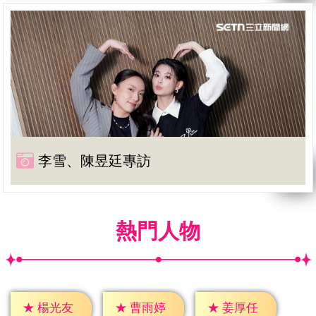
李雪、陳昱廷專訪
熱門人物
★
楊光友
★
曹雨婷
★
姜厚任