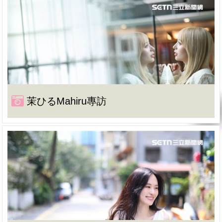
茉ひるMahiru專訪