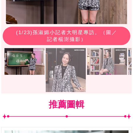
(
1
/23)孫淑媚小記者大明星專訪。（圖／
記者楊澍攝影）
推薦圖輯