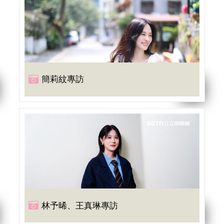
簡莉紋專訪
林予晞、王真琳專訪