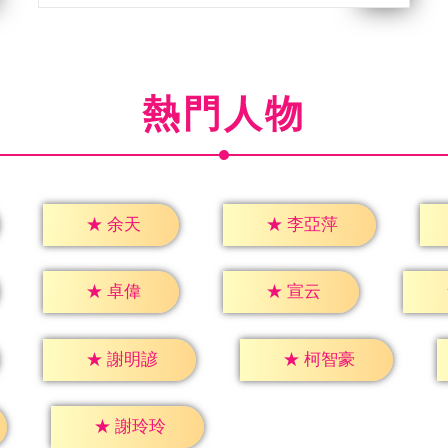
熱門人物
★
余天
★
李亞萍
★
卓偉
★
宣云
★
謝明諺
★
柯智豪
★
謝玲玲