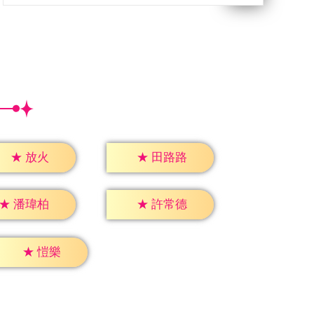
★
放火
★
田路路
★
潘瑋柏
★
許常德
★
愷樂