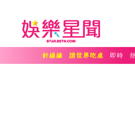
針線緣
請世界吃桌
即時