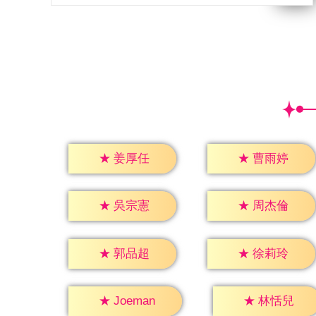
★
姜厚任
★
曹雨婷
★
吳宗憲
★
周杰倫
★
郭品超
★
徐莉玲
★
林恬兒
★
Joeman