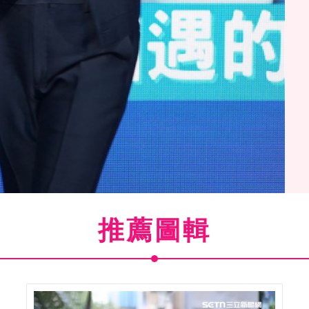
推薦圖輯
觀光大展BTOB李昌燮（圖／記者趙于瑩攝影）