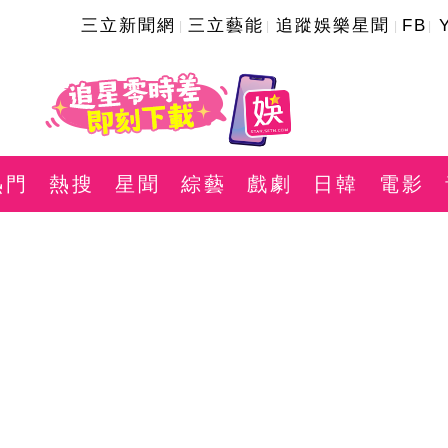
三立新聞網
三立藝能
追蹤娛樂星聞
FB
熱門
熱搜
星聞
綜藝
戲劇
日韓
電影