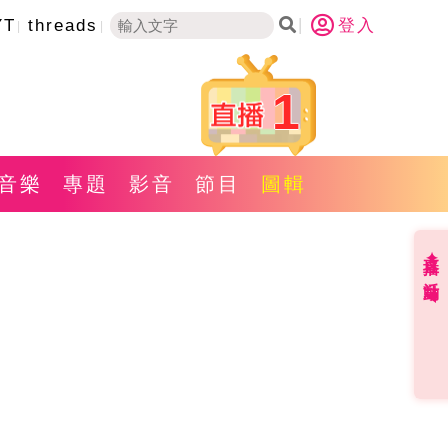
YT
threads
登入
1
音樂
專題
影音
節目
圖輯
直播✦活動