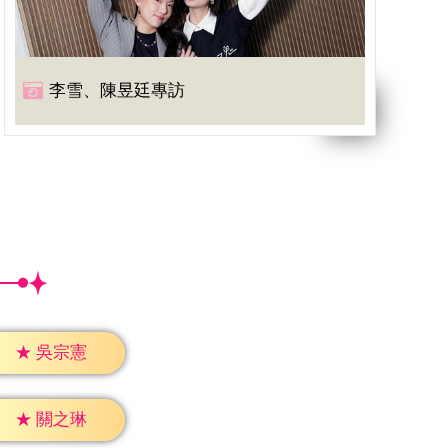
李雪、陳昱廷專訪
★
吳宗憲
★
關之琳