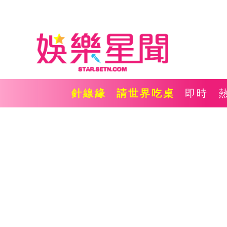
針線緣
請世界吃桌
即時