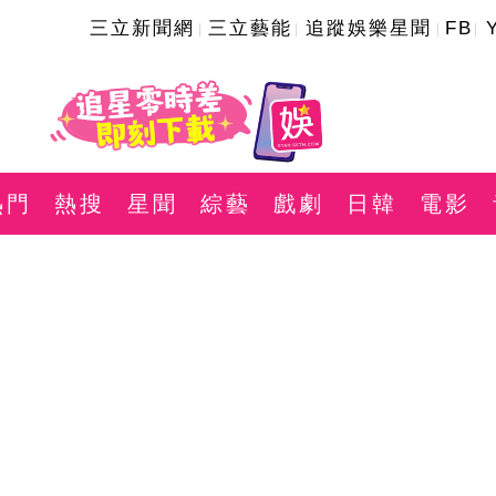
三立新聞網
三立藝能
追蹤娛樂星聞
FB
熱門
熱搜
星聞
綜藝
戲劇
日韓
電影