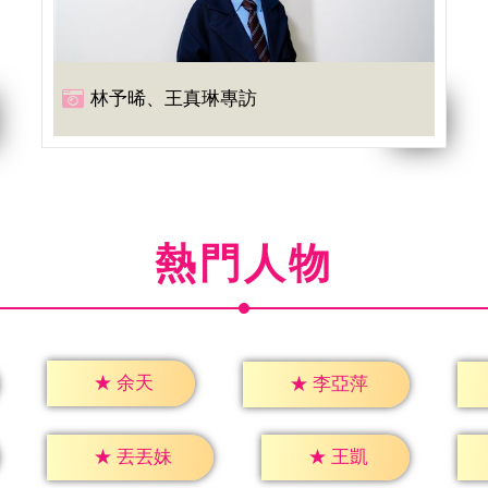
林予晞、王真琳專訪
熱門人物
★
余天
★
李亞萍
★
王凱
★
丟丟妹