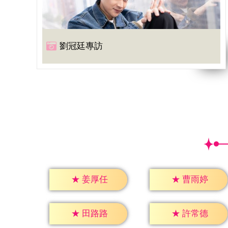
劉冠廷專訪
★
姜厚任
★
曹雨婷
★
田路路
★
許常德