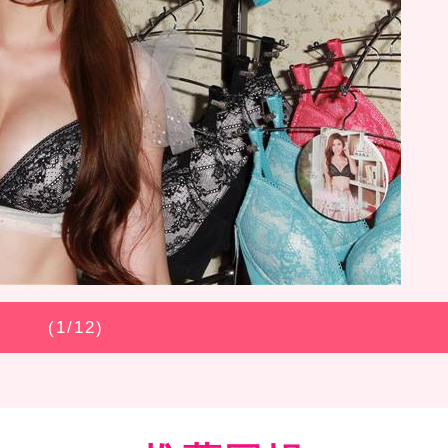
(
1
/12)