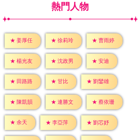
熱門人物
★
姜厚任
★
徐莉玲
★
曹雨婷
★
安迪
★
楊光友
★
沈政男
★
甘比
★
田路路
★
劉鑾雄
★
陳凱韻
★
連勝文
★
蔡依珊
★
余天
★
李亞萍
★
劉芯妤