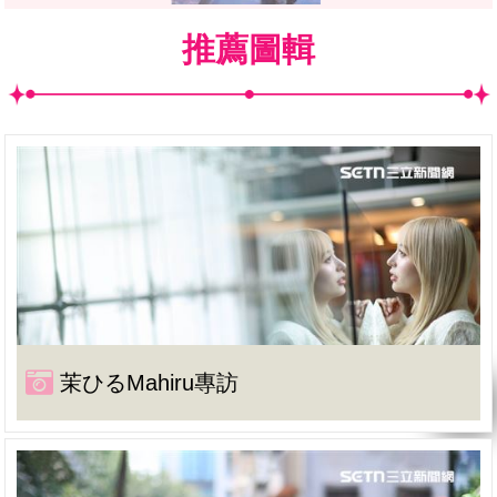
推薦圖輯
茉ひるMahiru專訪