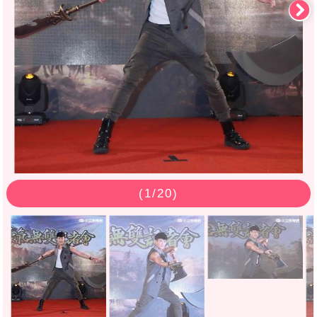
(
1
/20)