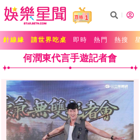
1
針線緣
請世界吃桌
即時
熱門
熱搜
何潤東代言手遊記者會