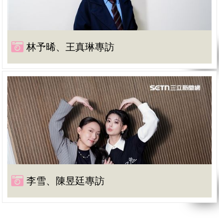
林予晞、王真琳專訪
李雪、陳昱廷專訪