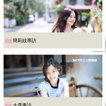
簡莉紋專訪
大霈專訪