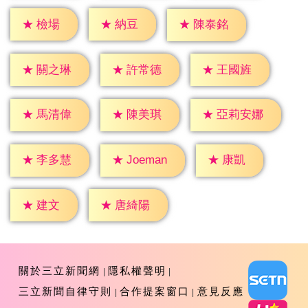
★
檢場
★
納豆
★
陳泰銘
★
關之琳
★
許常德
★
王國旌
★
馬清偉
★
陳美琪
★
亞莉安娜
★
康凱
★
李多慧
★
Joeman
★
建文
★
唐綺陽
關於三立新聞網
隱私權聲明
三立新聞自律守則
合作提案窗口
意見反應