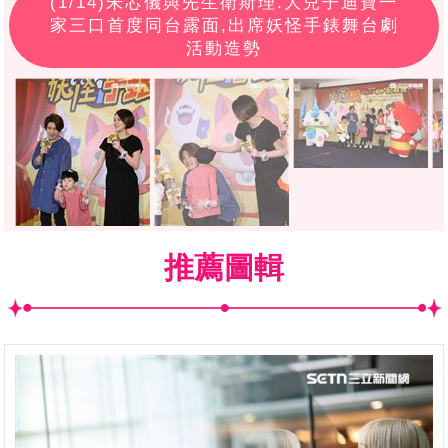
(
1
/14)朱芯儀與先生衛斯理.大兒子迪寶一
家三口首度同台露面,出席妖怪手錶舞台劇
活動造勢
推薦圖輯