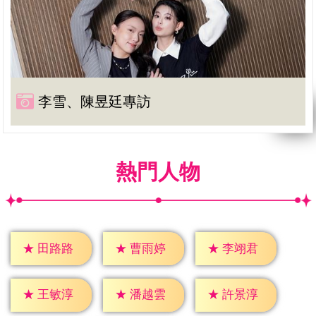
李雪、陳昱廷專訪
熱門人物
★
田路路
★
曹雨婷
★
李翊君
★
王敏淳
★
潘越雲
★
許景淳