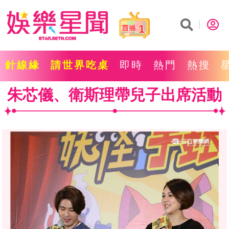
1
針線緣
請世界吃桌
即時
熱門
熱搜
朱芯儀、衛斯理帶兒子出席活動