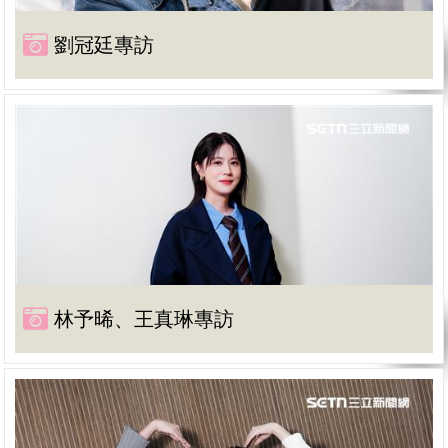
劉冠廷專訪
林予晞、王真琳專訪