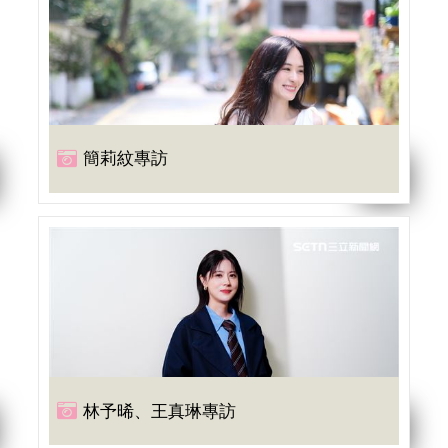
簡莉紋專訪
林予晞、王真琳專訪