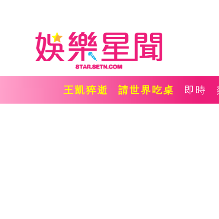
王凱猝逝
請世界吃桌
即時