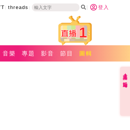
YT
threads
登入
1
音樂
專題
影音
節目
圖輯
直播✦活動