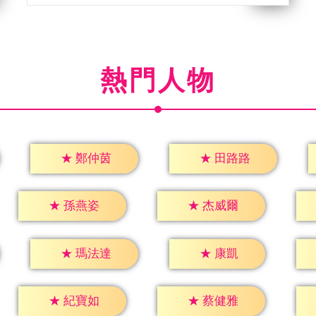
熱門人物
★
鄭仲茵
★
田路路
★
孫燕姿
★
杰威爾
★
康凱
★
瑪法達
★
紀寶如
★
蔡健雅