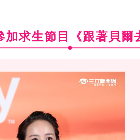
參加求生節目《跟著貝爾