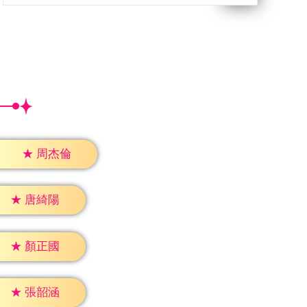
★
周杰倫
★
唐綺陽
★
顏正國
★
張韶涵