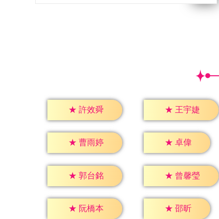
★
許效舜
★
王宇婕
★
卓偉
★
曹雨婷
★
郭台銘
★
曾馨瑩
★
邵昕
★
阮橋本