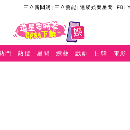
三立新聞網
三立藝能
追蹤娛樂星聞
FB
熱門
熱搜
星聞
綜藝
戲劇
日韓
電影