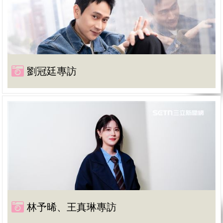
劉冠廷專訪
林予晞、王真琳專訪