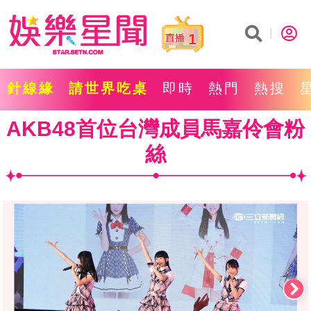
1
針線緣
請世界吃桌
即時
熱門
熱搜
AKB48首位台灣成員馬嘉伶會粉
絲