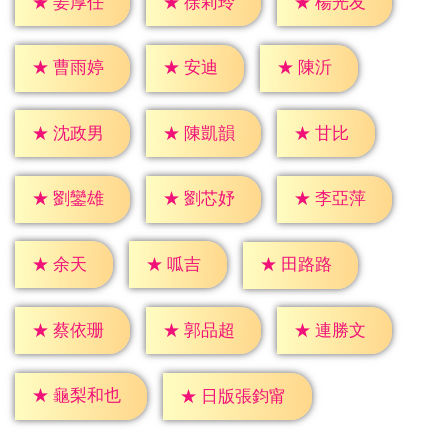
★
姜厚任
★
徐莉玲
★
楊光友
★
安迪
★
陳沂
★
曹雨婷
★
甘比
★
沈政男
★
陳凱韻
★
劉鑾雄
★
劉芯妤
★
李亞萍
★
余天
★
呱吉
★
田路路
★
蔡依珊
★
郭品超
★
連勝文
★
龜梨和也
★
日版張鈞甯