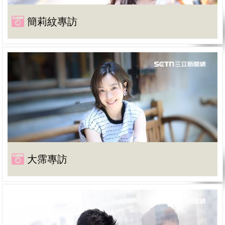
簡莉紋專訪
大霈專訪