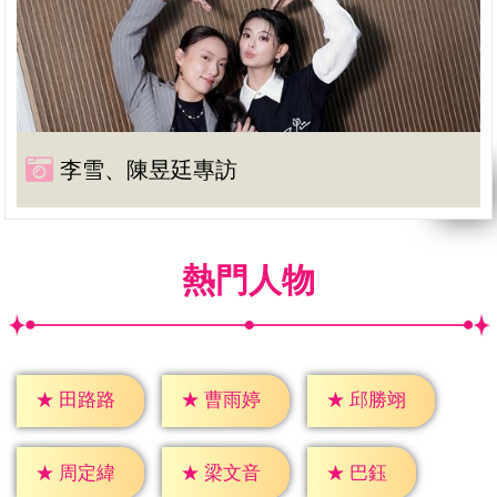
李雪、陳昱廷專訪
熱門人物
★
田路路
★
曹雨婷
★
邱勝翊
★
巴鈺
★
周定緯
★
梁文音