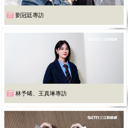
劉冠廷專訪
林予晞、王真琳專訪