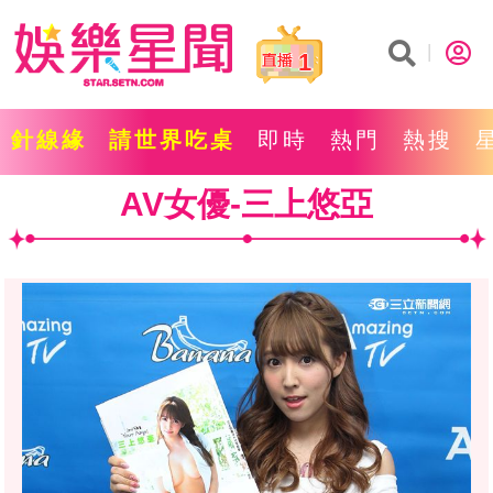
1
針線緣
請世界吃桌
即時
熱門
熱搜
AV女優-三上悠亞