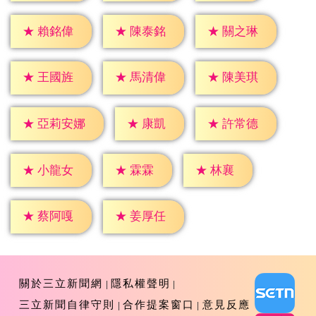
★
賴銘偉
★
陳泰銘
★
關之琳
★
王國旌
★
馬清偉
★
陳美琪
★
康凱
★
許常德
★
亞莉安娜
★
霖霖
★
林襄
★
小龍女
★
蔡阿嘎
★
姜厚任
關於三立新聞網
隱私權聲明
三立新聞自律守則
合作提案窗口
意見反應