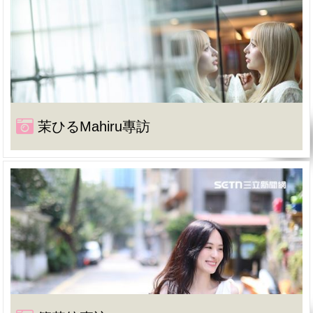
茉ひるMahiru專訪