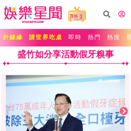
1
針線緣
請世界吃桌
即時
熱門
熱搜
盛竹如分享活動假牙糗事