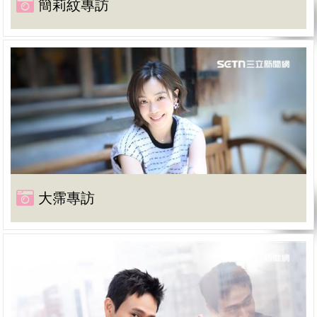
簡莉紋專訪
大霈專訪