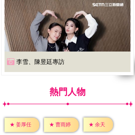
李雪、陳昱廷專訪
熱門人物
★
余天
★
姜厚任
★
曹雨婷