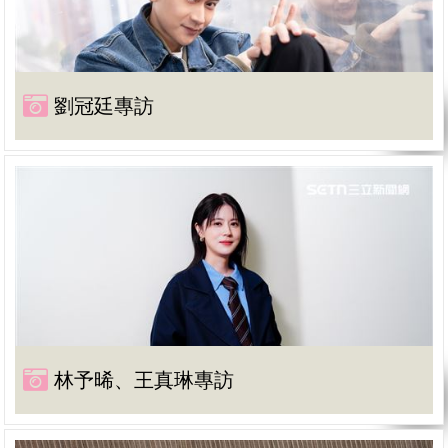
劉冠廷專訪
林予晞、王真琳專訪