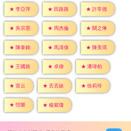
★
李亞萍
★
田路路
★
許常德
★
吳宗憲
★
周杰倫
★
關之琳
★
陳泰銘
★
馬清偉
★
陳美琪
★
卓偉
★
王國旌
★
潘瑋柏
★
宣云
★
丟丟妹
★
徐莉玲
★
愷樂
★
楊紫瓊