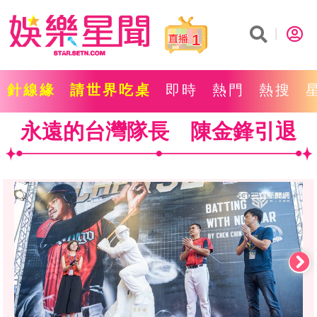
1
針線緣
請世界吃桌
即時
熱門
熱搜
永遠的台灣隊長 陳金鋒引退