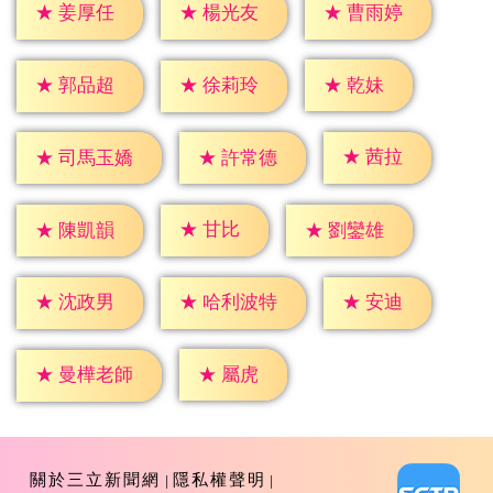
★
姜厚任
★
楊光友
★
曹雨婷
★
乾妹
★
郭品超
★
徐莉玲
★
茜拉
★
許常德
★
司馬玉嬌
★
甘比
★
陳凱韻
★
劉鑾雄
★
安迪
★
沈政男
★
哈利波特
★
屬虎
★
曼樺老師
關於三立新聞網
隱私權聲明