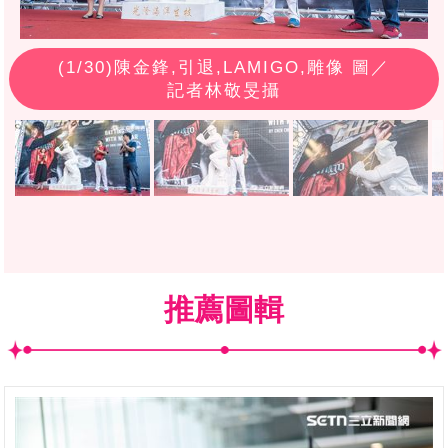
(
1
/30)陳金鋒,引退,LAMIGO,雕像 圖／
記者林敬旻攝
推薦圖輯