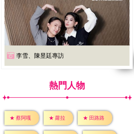
李雪、陳昱廷專訪
熱門人物
★
蘿拉
★
蔡阿嘎
★
田路路