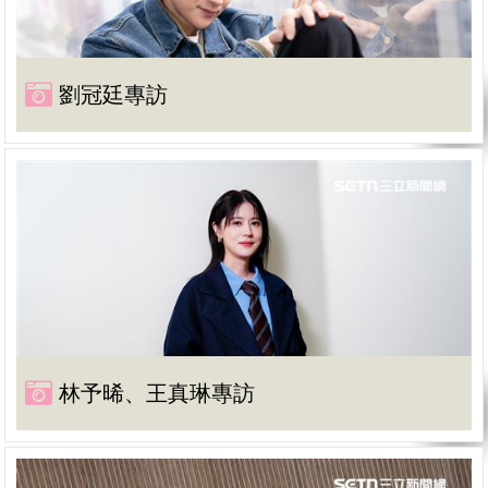
劉冠廷專訪
林予晞、王真琳專訪