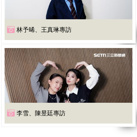
林予晞、王真琳專訪
李雪、陳昱廷專訪