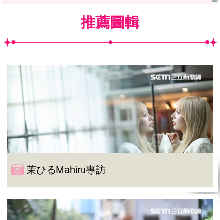
推薦圖輯
茉ひるMahiru專訪