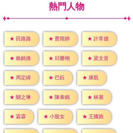
熱門人物
★
田路路
★
曹雨婷
★
許常德
★
賴銘偉
★
邱勝翊
★
梁文音
★
巴鈺
★
康凱
★
周定緯
★
林襄
★
關之琳
★
陳泰銘
★
霖霖
★
小龍女
★
王國旌