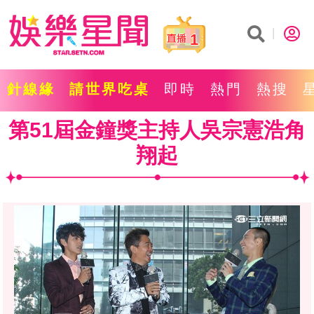
1
針線緣
請世界吃桌
即時
熱門
熱搜
第51屆金鐘獎主持人吳宗憲浩角
翔起