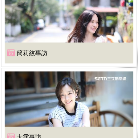
簡莉紋專訪
大霈專訪