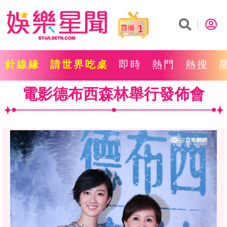
1
針線緣
請世界吃桌
即時
熱門
熱搜
電影德布西森林舉行發佈會