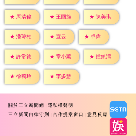
★
馬清偉
★
王國旌
★
陳美琪
★
宣云
★
卓偉
★
潘瑋柏
★
許常德
★
章小蕙
★
鍾鎮濤
★
徐莉玲
★
李多慧
關於三立新聞網
隱私權聲明
三立新聞自律守則
合作提案窗口
意見反應