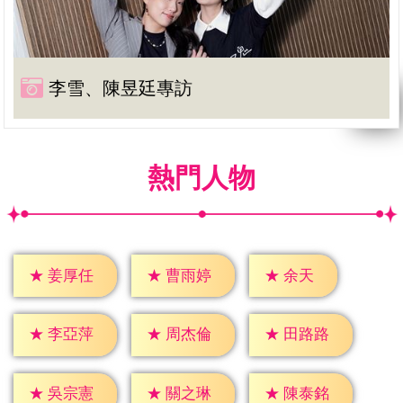
李雪、陳昱廷專訪
熱門人物
★
余天
★
姜厚任
★
曹雨婷
★
李亞萍
★
周杰倫
★
田路路
★
吳宗憲
★
關之琳
★
陳泰銘