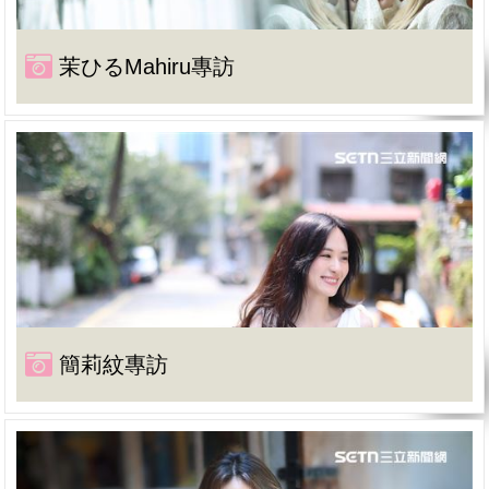
茉ひるMahiru專訪
簡莉紋專訪