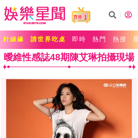
1
針線緣
請世界吃桌
即時
熱門
熱搜
曖維性感誌48期陳艾琳拍攝現場