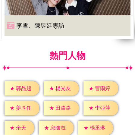
李雪、陳昱廷專訪
熱門人物
★
郭品超
★
楊光友
★
曹雨婷
★
姜厚任
★
田路路
★
李亞萍
★
余天
★
邱瓈寬
★
楊丞琳