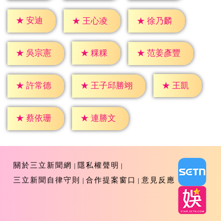
★
安迪
★
王心凌
★
徐乃麟
★
粿粿
★
吳宗憲
★
范姜彥豐
★
王凱
★
許常德
★
王子邱勝翊
★
蔡依珊
★
連勝文
關於三立新聞網
隱私權聲明
三立新聞自律守則
合作提案窗口
意見反應