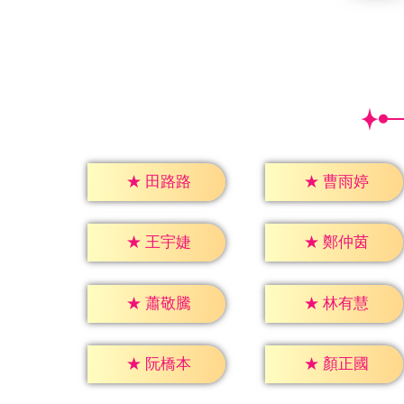
★
田路路
★
曹雨婷
★
王宇婕
★
鄭仲茵
★
蕭敬騰
★
林有慧
★
阮橋本
★
顏正國