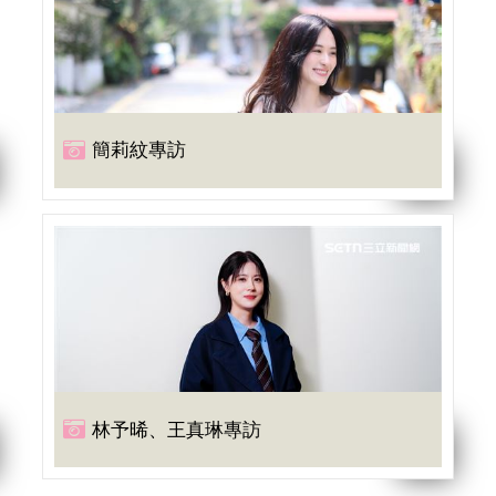
簡莉紋專訪
林予晞、王真琳專訪