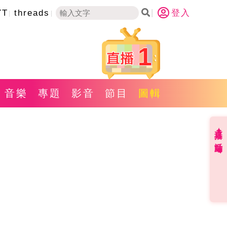
YT
threads
登入
1
音樂
專題
影音
節目
圖輯
直播✦活動