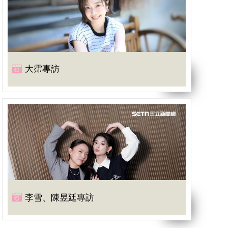
大霈專訪
李雪、陳昱廷專訪