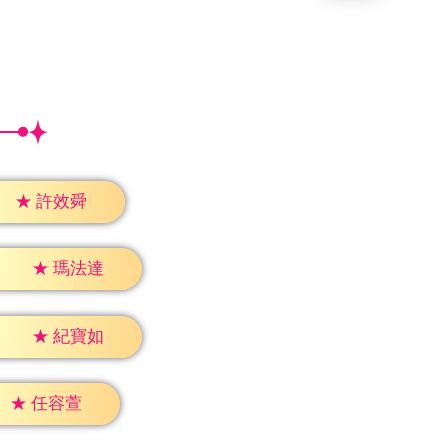
★
許效舜
★
瑪法達
★
紀寶如
★
任容萱