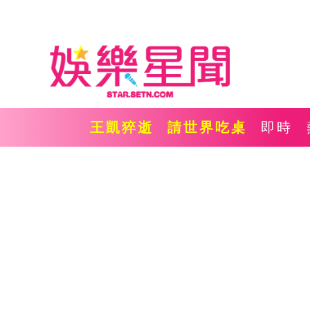
王凱猝逝
請世界吃桌
即時