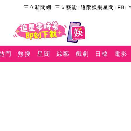
三立新聞網
三立藝能
追蹤娛樂星聞
FB
熱門
熱搜
星聞
綜藝
戲劇
日韓
電影