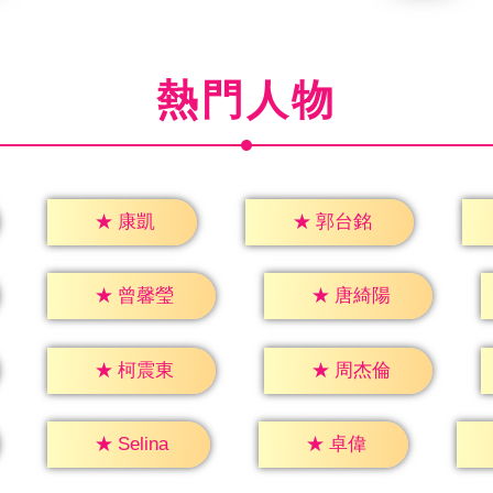
熱門人物
★
康凱
★
郭台銘
★
曾馨瑩
★
唐綺陽
★
柯震東
★
周杰倫
★
卓偉
★
Selina