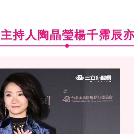
3主持人陶晶瑩楊千霈辰