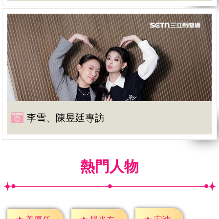
李雪、陳昱廷專訪
熱門人物