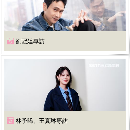
劉冠廷專訪
林予晞、王真琳專訪