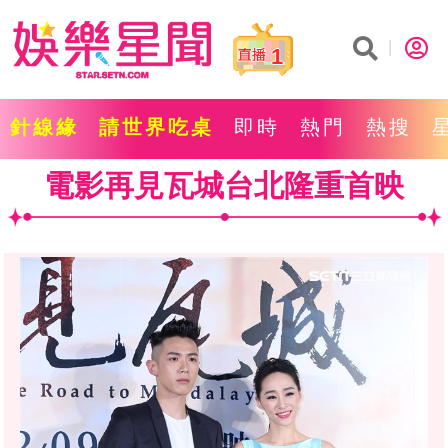
1
針線緣
請世界吃桌
即時
熱門
熱搜
電影再見瓦城台北隆重首映