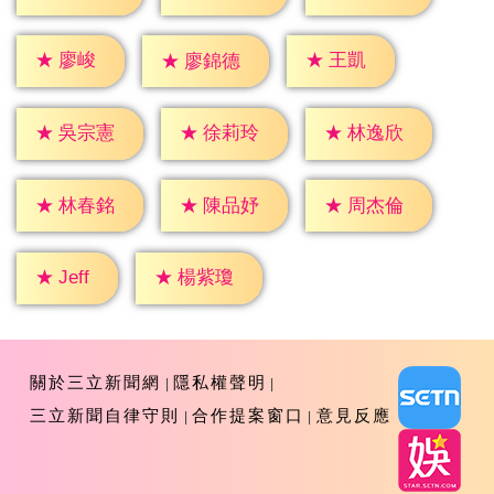
★
廖峻
★
王凱
★
廖錦德
★
吳宗憲
★
徐莉玲
★
林逸欣
★
林春銘
★
陳品妤
★
周杰倫
★
Jeff
★
楊紫瓊
關於三立新聞網
隱私權聲明
三立新聞自律守則
合作提案窗口
意見反應