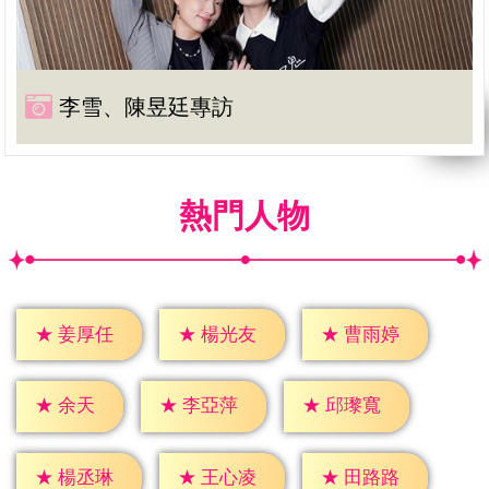
李雪、陳昱廷專訪
熱門人物
★
姜厚任
★
楊光友
★
曹雨婷
★
余天
★
李亞萍
★
邱瓈寬
★
楊丞琳
★
王心凌
★
田路路