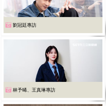
劉冠廷專訪
林予晞、王真琳專訪