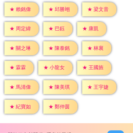
★
賴銘偉
★
邱勝翊
★
梁文音
★
巴鈺
★
康凱
★
周定緯
★
林襄
★
關之琳
★
陳泰銘
★
霖霖
★
小龍女
★
王國旌
★
馬清偉
★
陳美琪
★
王宇婕
★
紀寶如
★
鄭仲茵