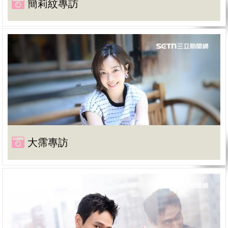
簡莉紋專訪
大霈專訪