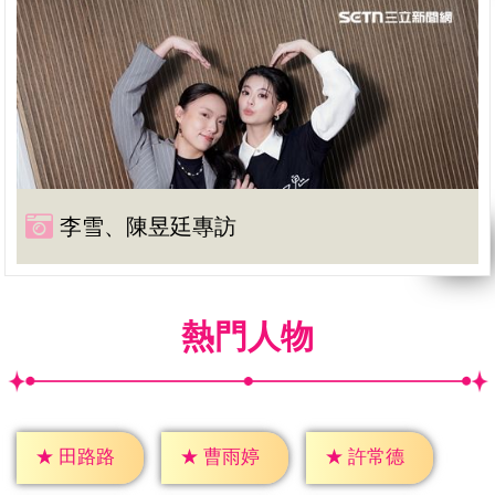
李雪、陳昱廷專訪
熱門人物
★
田路路
★
曹雨婷
★
許常德