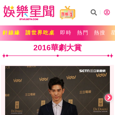
1
針線緣
請世界吃桌
即時
熱門
熱搜
2016華劇大賞