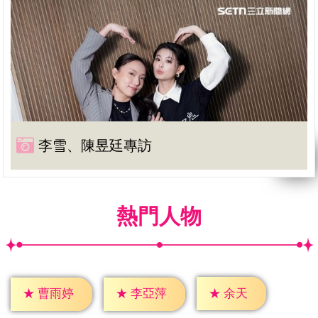
李雪、陳昱廷專訪
熱門人物
★
余天
★
曹雨婷
★
李亞萍