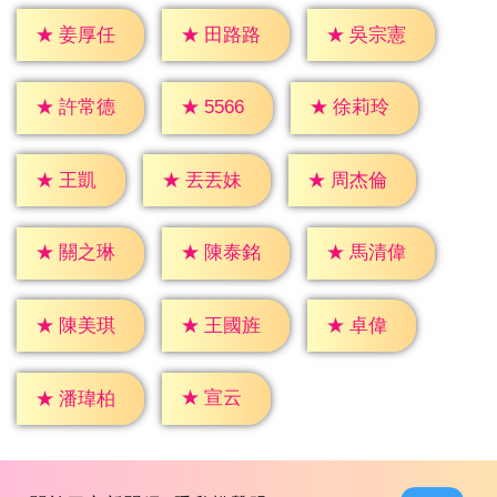
★
姜厚任
★
田路路
★
吳宗憲
★
5566
★
許常德
★
徐莉玲
★
王凱
★
丟丟妹
★
周杰倫
★
關之琳
★
陳泰銘
★
馬清偉
★
卓偉
★
陳美琪
★
王國旌
★
宣云
★
潘瑋柏