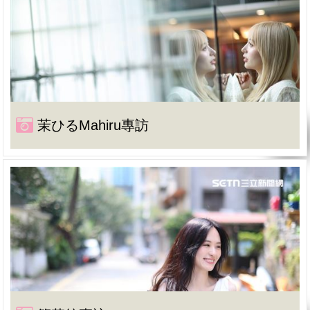
茉ひるMahiru專訪