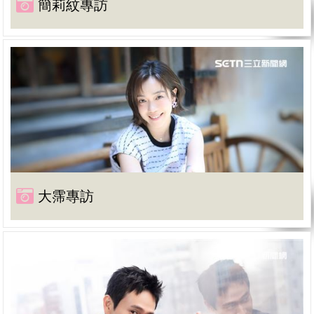
簡莉紋專訪
大霈專訪