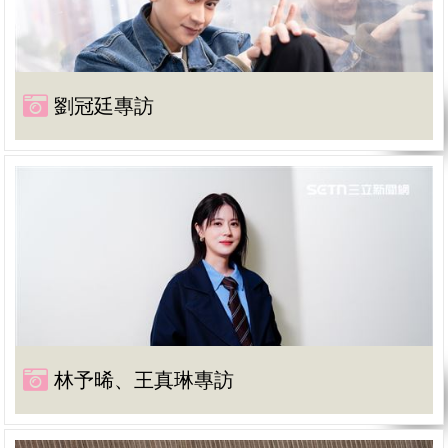
劉冠廷專訪
林予晞、王真琳專訪