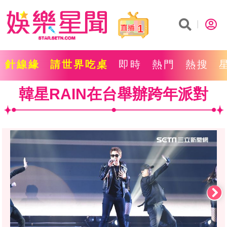
1
針線緣
請世界吃桌
即時
熱門
熱搜
韓星RAIN在台舉辦跨年派對