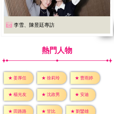
李雪、陳昱廷專訪
熱門人物
★
姜厚任
★
徐莉玲
★
曹雨婷
★
安迪
★
楊光友
★
沈政男
★
甘比
★
田路路
★
劉鑾雄