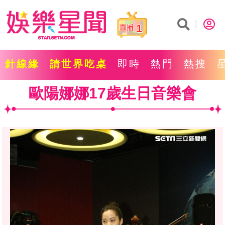
1
針線緣
請世界吃桌
即時
熱門
熱搜
歐陽娜娜17歲生日音樂會