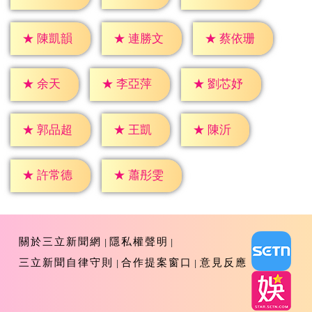
★
陳凱韻
★
連勝文
★
蔡依珊
★
余天
★
李亞萍
★
劉芯妤
★
王凱
★
陳沂
★
郭品超
★
許常德
★
蕭彤雯
關於三立新聞網
隱私權聲明
三立新聞自律守則
合作提案窗口
意見反應