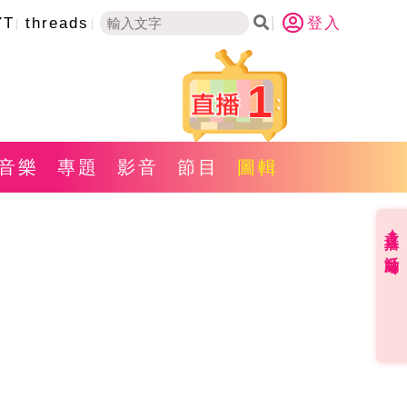
YT
threads
登入
1
音樂
專題
影音
節目
圖輯
直播✦活動