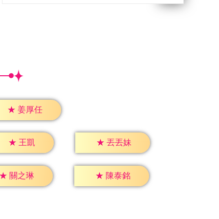
★
姜厚任
★
王凱
★
丟丟妹
★
關之琳
★
陳泰銘