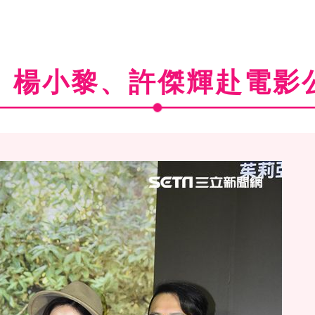
、楊小黎、許傑輝赴電影