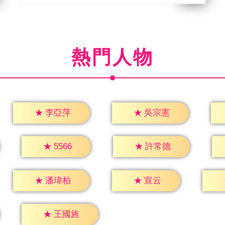
熱門人物
★
李亞萍
★
吳宗憲
★
5566
★
許常德
★
宣云
★
潘瑋柏
★
王國旌