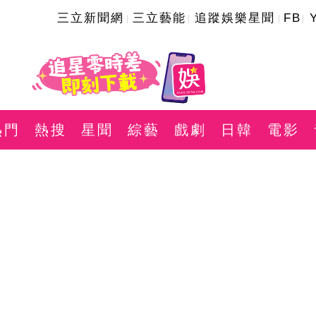
三立新聞網
三立藝能
追蹤娛樂星聞
FB
熱門
熱搜
星聞
綜藝
戲劇
日韓
電影