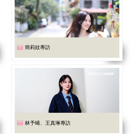
簡莉紋專訪
林予晞、王真琳專訪