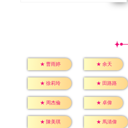
★
余天
★
曹雨婷
★
徐莉玲
★
田路路
★
卓偉
★
周杰倫
★
陳美琪
★
馬清偉