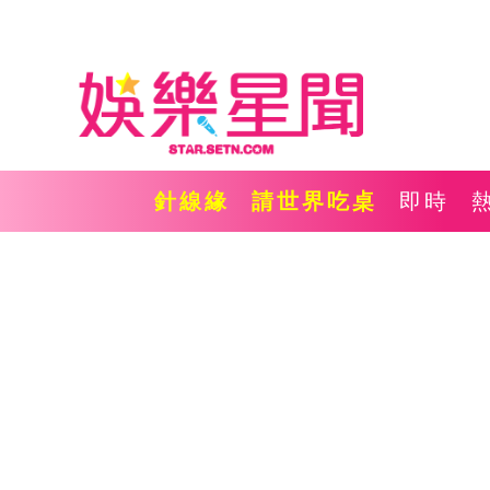
針線緣
請世界吃桌
即時