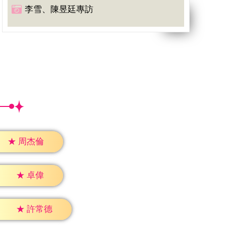
李雪、陳昱廷專訪
★
周杰倫
★
卓偉
★
許常德