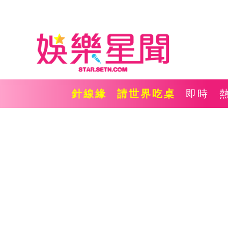
針線緣
請世界吃桌
即時