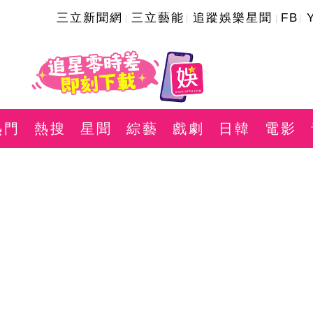
三立新聞網
三立藝能
追蹤娛樂星聞
FB
熱門
熱搜
星聞
綜藝
戲劇
日韓
電影