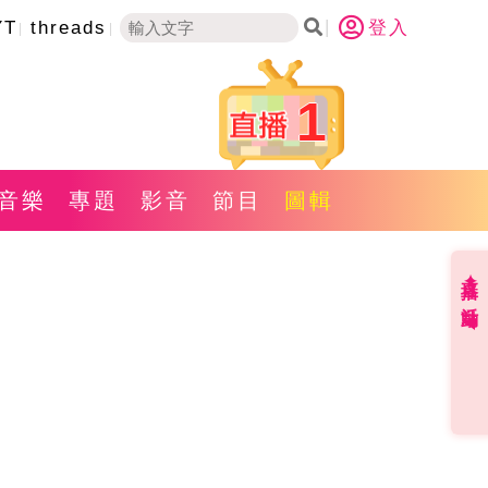
YT
threads
登入
1
音樂
專題
影音
節目
圖輯
直播✦活動