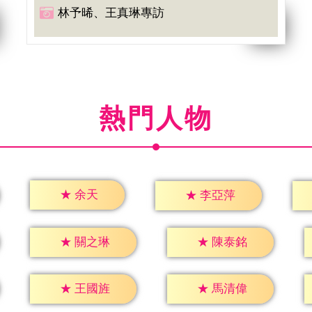
林予晞、王真琳專訪
熱門人物
★
余天
★
李亞萍
★
關之琳
★
陳泰銘
★
王國旌
★
馬清偉