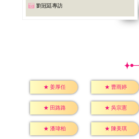
劉冠廷專訪
★
姜厚任
★
曹雨婷
★
田路路
★
吳宗憲
★
潘瑋柏
★
陳美琪