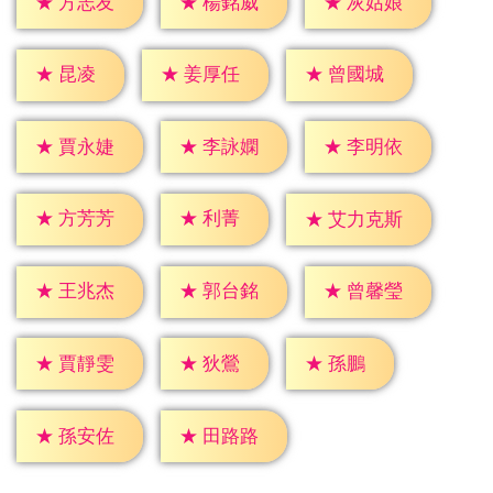
★
方志友
★
楊銘威
★
灰姑娘
★
昆凌
★
姜厚任
★
曾國城
★
賈永婕
★
李詠嫻
★
李明依
★
利菁
★
方芳芳
★
艾力克斯
★
王兆杰
★
郭台銘
★
曾馨瑩
★
狄鶯
★
孫鵬
★
賈靜雯
★
孫安佐
★
田路路