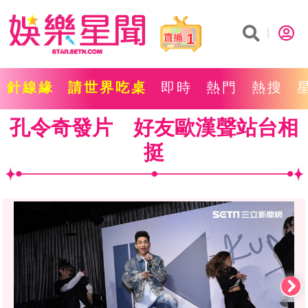
1
針線緣
請世界吃桌
即時
熱門
熱搜
孔令奇發片 好友歐漢聲站台相
挺