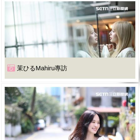
茉ひるMahiru專訪