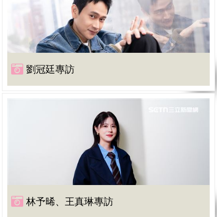
劉冠廷專訪
林予晞、王真琳專訪