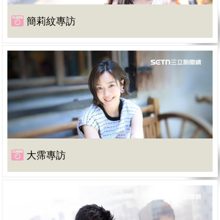
簡莉紋專訪
大霈專訪