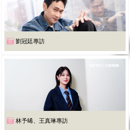
劉冠廷專訪
林予晞、王真琳專訪