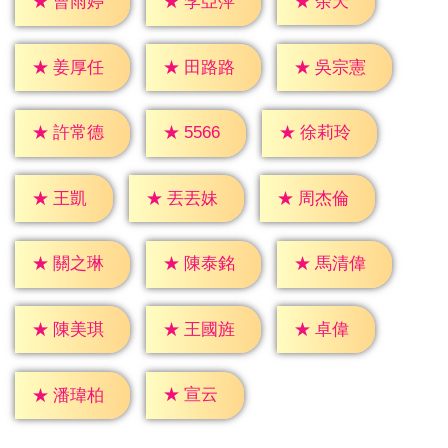
★
余天
★
曹雨婷
★
李亞萍
★
姜厚任
★
田路路
★
吳宗憲
★
5566
★
許常德
★
徐莉玲
★
王凱
★
丟丟妹
★
周杰倫
★
關之琳
★
陳泰銘
★
馬清偉
★
卓偉
★
陳美琪
★
王國旌
★
宣云
★
潘瑋柏