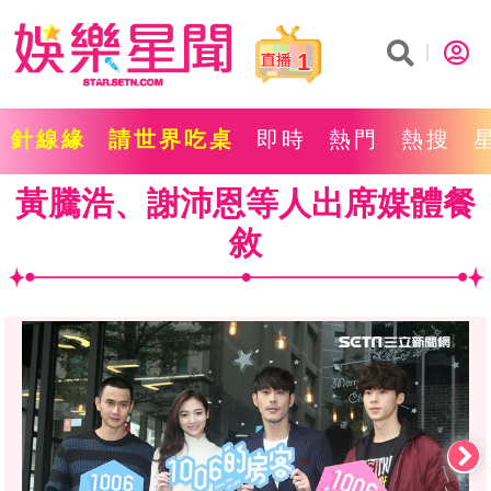
1
針線緣
請世界吃桌
即時
熱門
熱搜
黃騰浩、謝沛恩等人出席媒體餐
敘