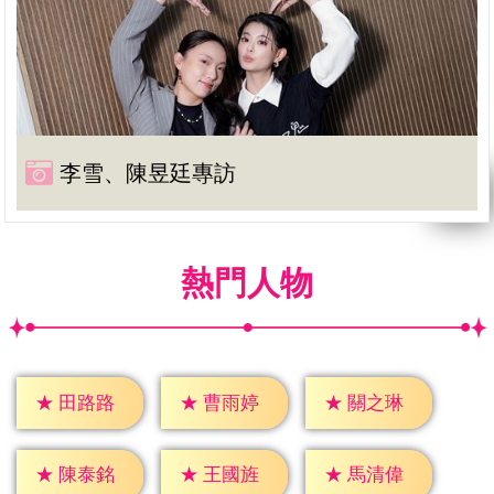
李雪、陳昱廷專訪
熱門人物
★
田路路
★
曹雨婷
★
關之琳
★
陳泰銘
★
王國旌
★
馬清偉