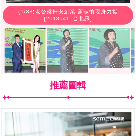
(
1
/38)老公梁軒安創業 蕭淑慎現身力挺
[20180411台北訊]
推薦圖輯