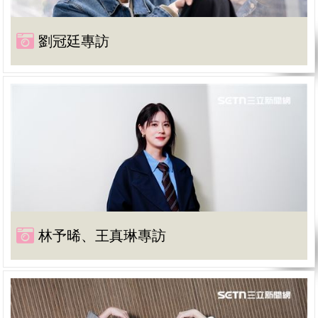
劉冠廷專訪
林予晞、王真琳專訪