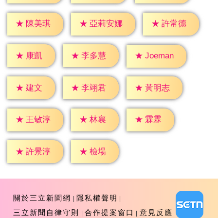
★
陳美琪
★
許常德
★
亞莉安娜
★
康凱
★
李多慧
★
Joeman
★
建文
★
李翊君
★
黃明志
★
林襄
★
霖霖
★
王敏淳
★
檢場
★
許景淳
關於三立新聞網
隱私權聲明
三立新聞自律守則
合作提案窗口
意見反應