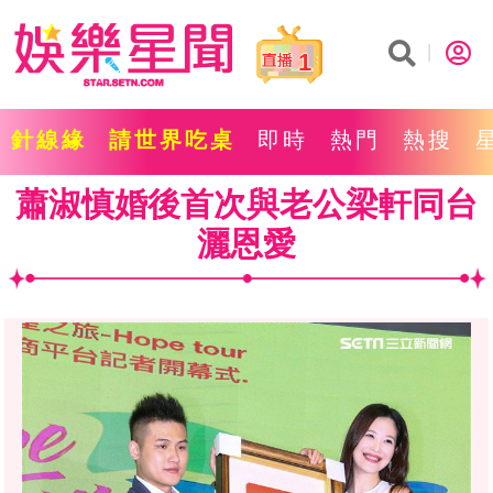
1
針線緣
請世界吃桌
即時
熱門
熱搜
蕭淑慎婚後首次與老公梁軒同台
灑恩愛