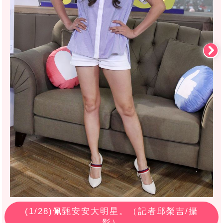
(
1
/28)佩甄安安大明星。（記者邱榮吉/攝
影）