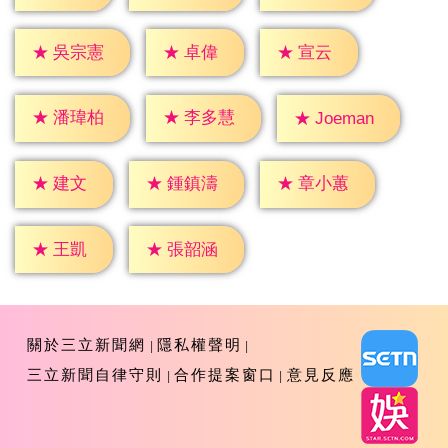
★
卓偉
★
宣云
★
吳宗憲
★
潘瑋柏
★
李多慧
★
Joeman
★
建文
★
鍾鎮濤
★
章小蕙
★
王凱
★
張韶涵
關於三立新聞網
隱私權聲明
三立新聞自律守則
合作提案窗口
意見反應