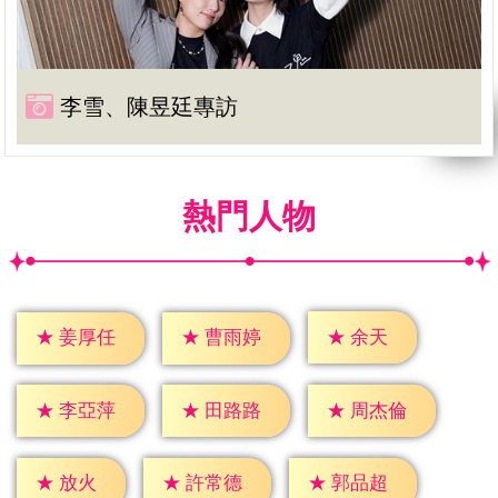
李雪、陳昱廷專訪
熱門人物
★
余天
★
姜厚任
★
曹雨婷
★
李亞萍
★
田路路
★
周杰倫
★
放火
★
許常德
★
郭品超