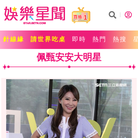
1
針線緣
請世界吃桌
即時
熱門
熱搜
佩甄安安大明星