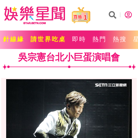
1
針線緣
請世界吃桌
即時
熱門
熱搜
吳宗憲台北小巨蛋演唱會