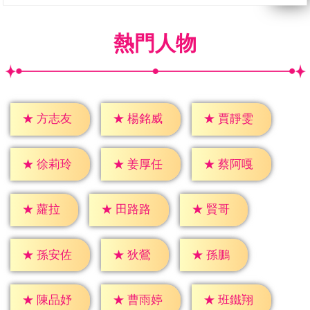
熱門人物
★
方志友
★
楊銘威
★
賈靜雯
★
徐莉玲
★
姜厚任
★
蔡阿嘎
★
蘿拉
★
賢哥
★
田路路
★
狄鶯
★
孫鵬
★
孫安佐
★
陳品妤
★
曹雨婷
★
班鐵翔