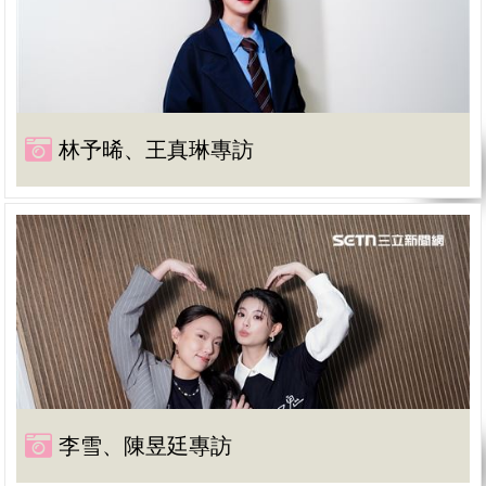
林予晞、王真琳專訪
李雪、陳昱廷專訪