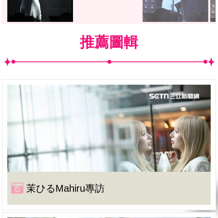
推薦圖輯
茉ひるMahiru專訪