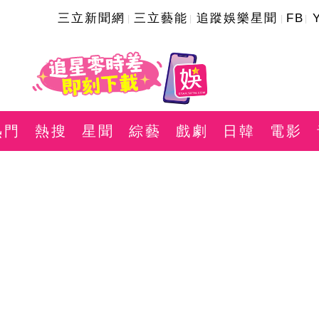
三立新聞網
三立藝能
追蹤娛樂星聞
FB
熱門
熱搜
星聞
綜藝
戲劇
日韓
電影