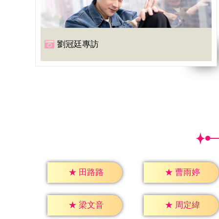
劉冠廷專訪
★
田路路
★
曹雨婷
★
梁文音
★
周定緯