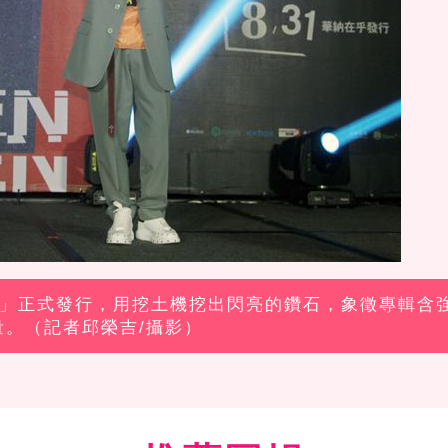
我們」正式發行，用挖土機挖出閃亮的鑽石，象徵專輯含
量。（記者邱榮吉/攝影）