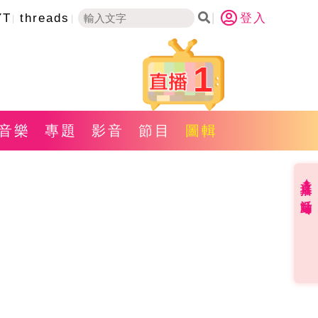
YT
threads
登入
1
音樂
專題
影音
節目
圖輯
直播✦活動