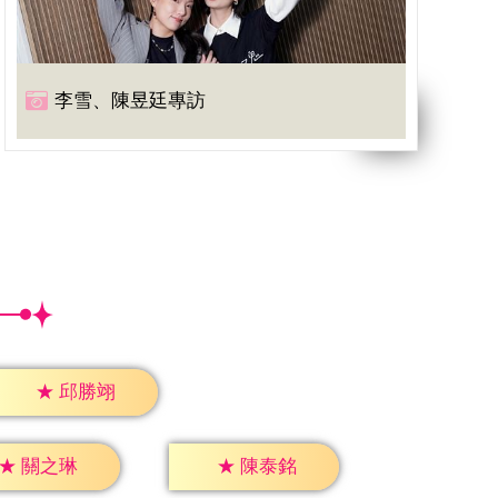
李雪、陳昱廷專訪
★
邱勝翊
★
關之琳
★
陳泰銘