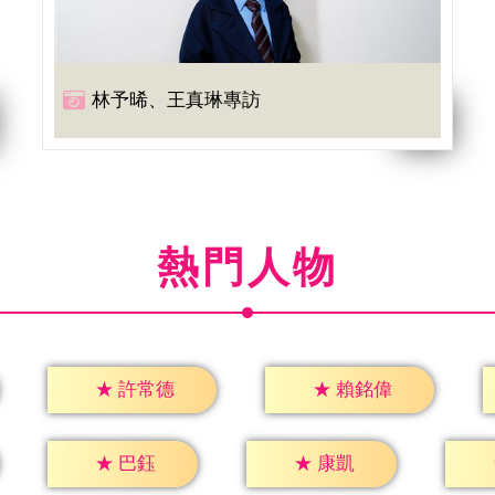
林予晞、王真琳專訪
熱門人物
★
許常德
★
賴銘偉
★
巴鈺
★
康凱