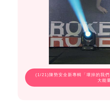
(
1
/21)陳勢安全新專輯「壞掉的
大能