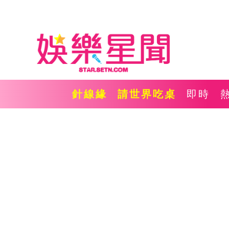
針線緣
請世界吃桌
即時