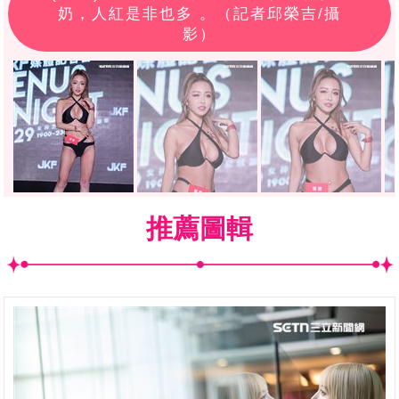
奶，人紅是非也多 。（記者邱榮吉/攝
影）
推薦圖輯