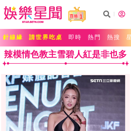
1
針線緣
請世界吃桌
即時
熱門
熱搜
辣模情色教主雪碧人紅是非也多