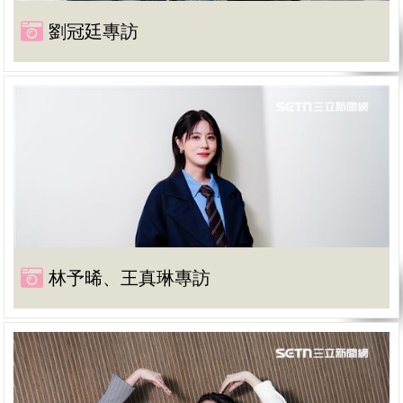
劉冠廷專訪
林予晞、王真琳專訪