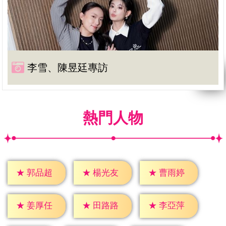
李雪、陳昱廷專訪
熱門人物
★
郭品超
★
楊光友
★
曹雨婷
★
姜厚任
★
田路路
★
李亞萍