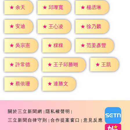
★
余天
★
邱瓈寬
★
楊丞琳
★
安迪
★
王心凌
★
徐乃麟
★
粿粿
★
吳宗憲
★
范姜彥豐
★
王凱
★
許常德
★
王子邱勝翊
★
蔡依珊
★
連勝文
關於三立新聞網
隱私權聲明
三立新聞自律守則
合作提案窗口
意見反應