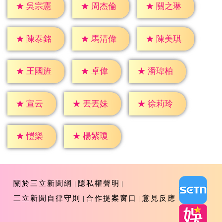
★
吳宗憲
★
周杰倫
★
關之琳
★
陳泰銘
★
馬清偉
★
陳美琪
★
卓偉
★
王國旌
★
潘瑋柏
★
宣云
★
丟丟妹
★
徐莉玲
★
愷樂
★
楊紫瓊
關於三立新聞網
隱私權聲明
三立新聞自律守則
合作提案窗口
意見反應