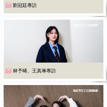
劉冠廷專訪
林予晞、王真琳專訪