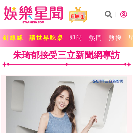
1
針線緣
請世界吃桌
即時
熱門
熱搜
朱琦郁接受三立新聞網專訪