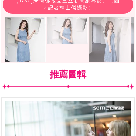
(
1
/30)朱琦郁接受三立新聞網專訪。（圖
／記者林士傑攝影）
推薦圖輯