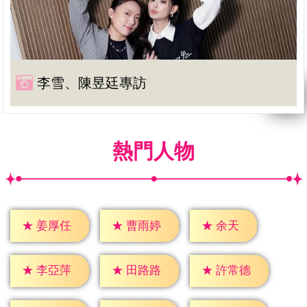
李雪、陳昱廷專訪
熱門人物
★
余天
★
姜厚任
★
曹雨婷
★
李亞萍
★
田路路
★
許常德