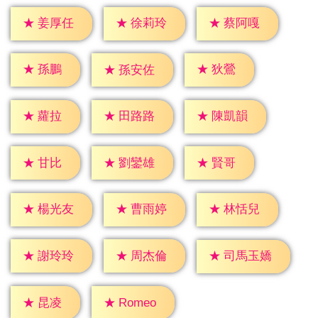
★
姜厚任
★
徐莉玲
★
蔡阿嘎
★
孫鵬
★
狄鶯
★
孫安佐
★
蘿拉
★
田路路
★
陳凱韻
★
甘比
★
賢哥
★
劉鑾雄
★
楊光友
★
曹雨婷
★
林恬兒
★
謝玲玲
★
周杰倫
★
司馬玉嬌
★
昆凌
★
Romeo