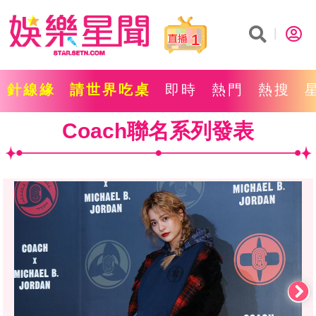
1
針線緣
請世界吃桌
即時
熱門
熱搜
Coach聯名系列發表