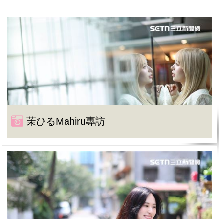
茉ひるMahiru專訪