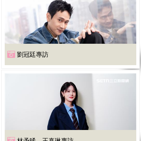
劉冠廷專訪
林予晞、王真琳專訪