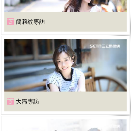
簡莉紋專訪
大霈專訪