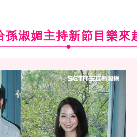
恰孫淑媚主持新節目樂來