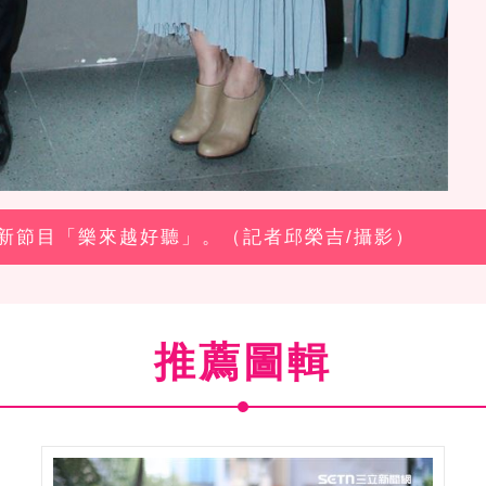
持新節目「樂來越好聽」。（記者邱榮吉/攝影）
推薦圖輯