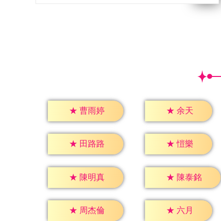
★
余天
★
曹雨婷
★
愷樂
★
田路路
★
陳明真
★
陳泰銘
★
六月
★
周杰倫