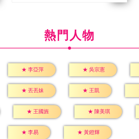
熱門人物
★
李亞萍
★
吳宗憲
★
王凱
★
丟丟妹
★
王國旌
★
陳美琪
★
李易
★
黃鐙輝