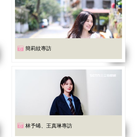
簡莉紋專訪
林予晞、王真琳專訪