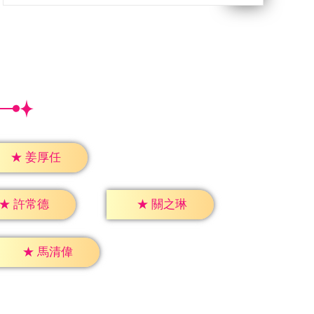
★
姜厚任
★
許常德
★
關之琳
★
馬清偉