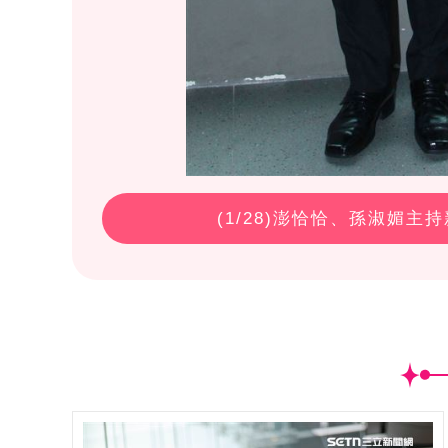
(
1
/28)澎恰恰、孫淑媚主