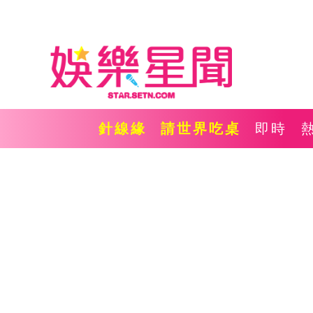
針線緣
請世界吃桌
即時