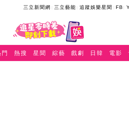
三立新聞網
三立藝能
追蹤娛樂星聞
FB
熱門
熱搜
星聞
綜藝
戲劇
日韓
電影