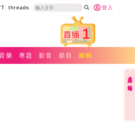
YT
threads
登入
1
音樂
專題
影音
節目
圖輯
直播✦活動