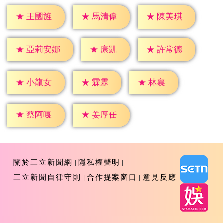
★
王國旌
★
馬清偉
★
陳美琪
★
康凱
★
許常德
★
亞莉安娜
★
霖霖
★
林襄
★
小龍女
★
蔡阿嘎
★
姜厚任
關於三立新聞網
隱私權聲明
三立新聞自律守則
合作提案窗口
意見反應