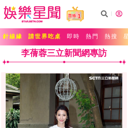
1
針線緣
請世界吃桌
即時
熱門
熱搜
李蒨蓉三立新聞網專訪