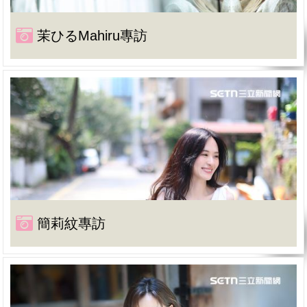
茉ひるMahiru專訪
簡莉紋專訪