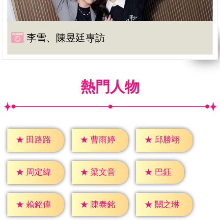
李雪、陳昱廷專訪
熱門人物
★
田路路
★
曹雨婷
★
邱勝翊
★
巴鈺
★
周定緯
★
梁文音
★
賴銘偉
★
陳泰銘
★
關之琳