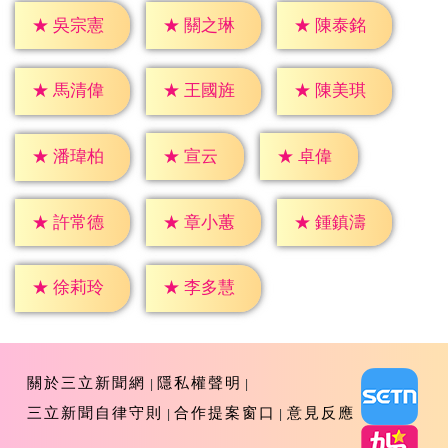
★
吳宗憲
★
關之琳
★
陳泰銘
★
馬清偉
★
王國旌
★
陳美琪
★
宣云
★
卓偉
★
潘瑋柏
★
許常德
★
章小蕙
★
鍾鎮濤
★
徐莉玲
★
李多慧
關於三立新聞網
隱私權聲明
三立新聞自律守則
合作提案窗口
意見反應