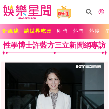
1
針線緣
請世界吃桌
即時
熱門
熱搜
性學博士許藍方三立新聞網專訪