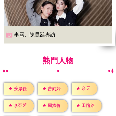
李雪、陳昱廷專訪
熱門人物
★
余天
★
姜厚任
★
曹雨婷
★
李亞萍
★
周杰倫
★
田路路