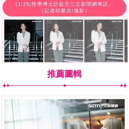
(
1
/25)性學博士許藍方三立新聞網專訪。
（記者邱榮吉/攝影）
推薦圖輯