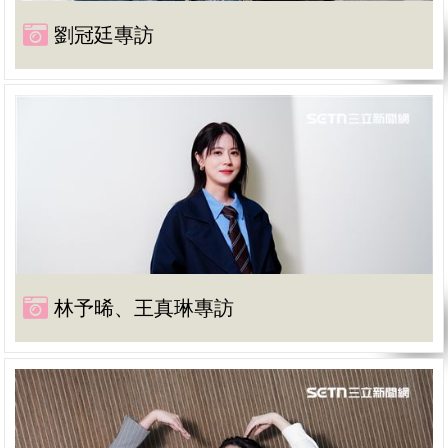
劉冠廷專訪
林予晞、王真琳專訪