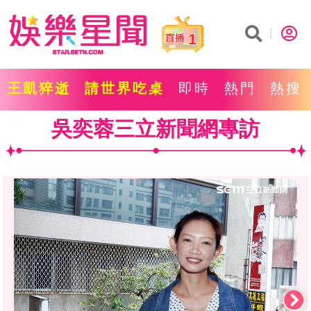
1
王凱猝逝
請世界吃桌
即時
熱門
熱搜
吳奕蓉三立新聞網專訪