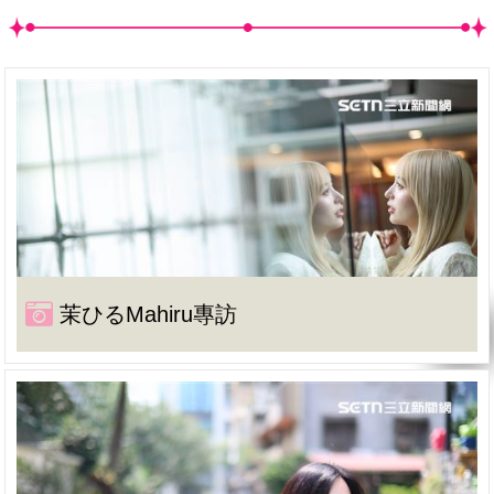
茉ひるMahiru專訪