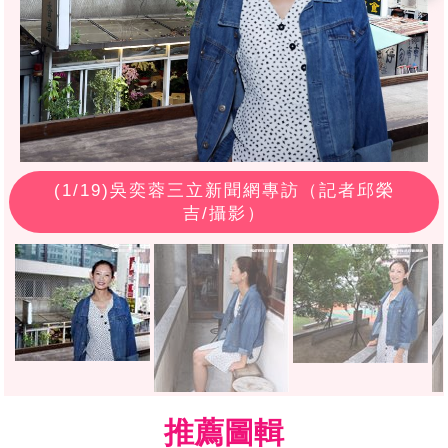
(
1
/19)吳奕蓉三立新聞網專訪（記者邱榮
吉/攝影）
推薦圖輯