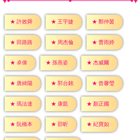
★
許效舜
★
王宇婕
★
鄭仲茵
★
田路路
★
周杰倫
★
曹雨婷
★
卓偉
★
孫燕姿
★
杰威爾
★
唐綺陽
★
郭台銘
★
曾馨瑩
★
康凱
★
瑪法達
★
顏正國
★
邵昕
★
阮橋本
★
紀寶如