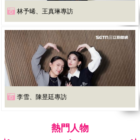
林予晞、王真琳專訪
李雪、陳昱廷專訪
熱門人物